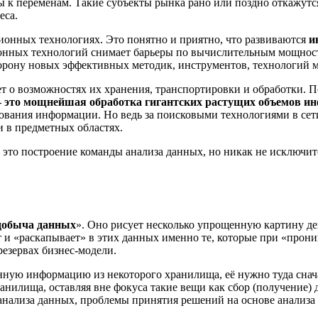
ы к переменам. Такие субъекты рынка рано или поздно откажутс
еса.
онных технологиях. Это понятно и приятно, что развиваются
и
нных технологий снимает барьеры по вычислительным мощност
торону новых эффективных методик, инструментов, технологий 
дет о возможностях их хранения, транспортировки и обработки.
 это мощнейшая обработка гигантских растущих объемов и
вания информации. Но ведь за поисковыми технологиями в сети
 в предметных областях.
 это построение команды анализа данных, но никак не исключит
добыча данных
». Оно рисует несколько упрощенную картину де
 и «раскапывает» в этих данных именно те, которые при «прони
резервах бизнес-модели.
нную информацию из некоторого хранилища, её нужно туда снача
анилища, оставляя вне фокуса такие вещи как сбор (получение)
анализа данных, проблемы принятия решений на основе анализа