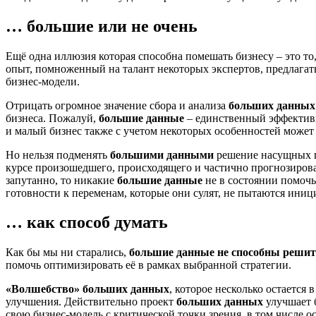
… большие или не очень
Ещё одна иллюзия которая способна помешать бизнесу – это то
опыт, помноженный на талант некоторых экспертов, предлагат
бизнес-модели.
Отрицать огромное значение сбора и анализа
больших данных
бизнеса. Пожалуй,
большие данные
– единственный эффективн
и малый бизнес также с учетом некоторых особенностей может
Но нельзя подменять
большими данными
решение насущных пр
курсе произошедшего, происходящего и частично прогнозироват
запутанно, то никакие
большие данные
не в состоянии помочь
готовности к переменам, которые они сулят, не пытаются иниц
… как способ думать
Как бы мы ни старались,
большие данные не способны решит
помочь оптимизировать её в рамках выбранной стратегии.
«Волшебство» больших данных
, которое несколько остается
улучшения. Действительно проект
больших данных
улучшает б
свою бизнес-модель с критической точки зрения, в том числе