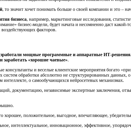
й
, то значит хочет понимать больше о своей компании и это – н
ития бизнеса
, например, маркетинговые исследования, статист
нимание» бизнес-модели, будет начата и несомненно даст какой-
м воздействующих факторов.
разработали мощные программные и аппаратные ИТ-решения. 
и заработать «хорошие чаевые»
.
ые консультанты и веселые клиентские мероприятия богато «п
х систем обработки абсолютно не структурированных данных, 
 интеллекте, о самообучающихся нейросетевых механизмах.
траций, документацию, независимые экспертные заключения, отз
рышно.
-то хорошее, положительное, выгодное, впечатляющее, убедитель
льное, интеллектуальное, инновационное, эффективное, упорядо