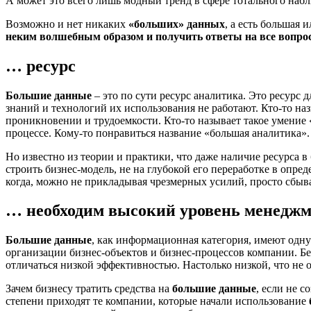
А может это всего лишь модный тренд в сфере тотального наб
Возможно и нет никаких
«больших» данных
, а есть большая 
неким волшебным образом и получить ответы на все вопро
… ресурс
Большие данные
– это по сути ресурс аналитика. Это ресурс
знаний и технологий их использования не работают. Кто-то наз
проникновении и трудоемкости. Кто-то называет такое умение «
процессе. Кому-то понравиться название «большая аналитика».
Но известно из теории и практики, что даже наличие ресурса 
строить бизнес-модель, не на глубокой его переработке в опр
когда, можно не прикладывая чрезмерных усилий, просто сбыв
… необходим высокий уровень менеджм
Большие данные
, как информационная категория, имеют одн
организации бизнес-объектов и бизнес-процессов компании. Бе
отличаться низкой эффективностью. Настолько низкой, что не 
Зачем бизнесу тратить средства на
большие данные
, если не 
степени приходят те компании, которые начали использование