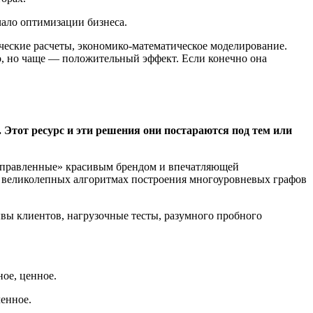
ачало оптимизации бизнеса.
ические расчеты, экономико-математическое моделирование.
то, но чаще — положительный эффект. Если конечно она
Этот ресурс и эти решения они постараются под тем или
риправленные» красивым брендом и впечатляющей
о великолепных алгоритмах построения многоуровневых графов
ывы клиентов, нагрузочные тесты, разумного пробного
ное, ценное.
ченное.