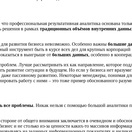
, что профессиональная результативная аналитика основана толь
ь решения в рамках
традиционных объёмов внутренних данны
для развития бизнеса невозможно. Особенно важны
большие д
ый инструмент быть в курсе всех дел для крупных корпораций 
 оказаться в выигрыше от
больших данных
, особенно в коопер
облем. Лучше рассматривать их как направление, которое подд
ь развитие ситуации в будущем. Но если у бизнеса нет вразуми
 даже пассивному развитию. Некоторые менеджеры, понимая для
иировать работу с ними – это тоже пример обоснованного разум
ь все проблемы
. Никак нельзя с помощью большой аналитики п
 в стороне от общего внимания заключается в очевидном и обосно
изнес и не столько из-за ценности каких-то массивов информаци
 основываясь на заданных информационных показателях и индикат