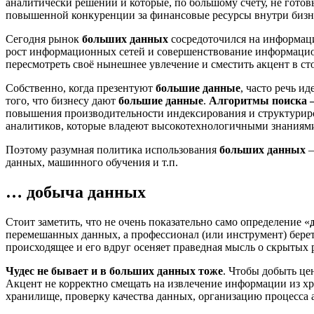
аналитически решений и которые, по большому счету, не готов
повышенной конкуренции за финансовые ресурсы внутри бизн
Сегодня рынок
больших данных
сосредоточился на информаци
рост информационных сетей и совершенствование информацио
пересмотреть своё нынешнее увлечение и сместить акцент в с
Собственно, когда презентуют
большие данные
, часто речь и
того, что бизнесу дают
большие данные
.
Алгоритмы поиска –
повышения производительности индексирования и структуриро
аналитиков, которые владеют высокотехнологичными знаниями
Поэтому разумная политика использования
больших данных
–
данных, машинного обучения и т.п.
… добыча данных
Стоит заметить, что не очень показательно само определение «
перемешанных данных, а профессионал (или инструмент) берет
происходящее и его вдруг осеняет праведная мысль о скрытых 
Чудес не бывает и в больших данных тоже
. Чтобы добыть це
Акцент не корректно смещать на извлечение информации из хр
хранилище, проверку качества данных, организацию процесса 