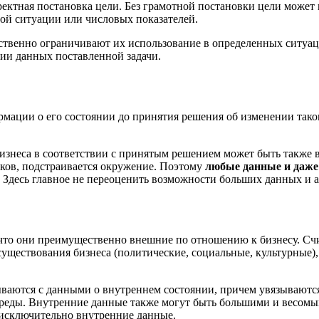
ектная постановка цели. Без грамотной постановки цели может в
ной ситуации или числовых показателей.
ственно ограничивают их использование в определенных ситуация
вии данных поставленной задачи.
формации о его состоянии до принятия решения об изменении та
изнеса в соответствии с принятым решением может быть также 
иков, подстраивается окружение. Поэтому
любые данные и даже 
. Здесь главное не переоценить возможности больших данных и 
 что они преимущественно внешние по отношению к бизнесу. Счи
существования бизнеса (политические, социальные, культурные)
ваются с данными о внутреннем состоянии, причем увязываются
среды. Внутренние данные также могут быть большими и весомы
 исключительно внутренние данные.