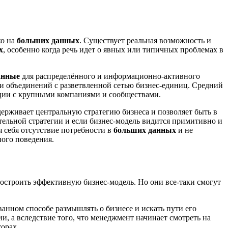
ко на
больших данных
. Существует реальная возможность и
х
, особенно когда речь идет о явных или типичных проблемах в
анные
для распределённого и информационно-активного
и объединений с разветвленной сетью бизнес-единиц. Средний
ации с крупными компаниями и сообществами.
ерживает центральную стратегию бизнеса и позволяет быть в
тельной стратегии и если бизнес-модель видится примитивно и
 себя отсутствие потребности в
больших данных
и не
ного поведения.
остроить эффективную бизнес-модель. Но они все-таки смогут
ванном способе размышлять о бизнесе и искать пути его
и, а вследствие того, что менеджмент начинает смотреть на
орах.