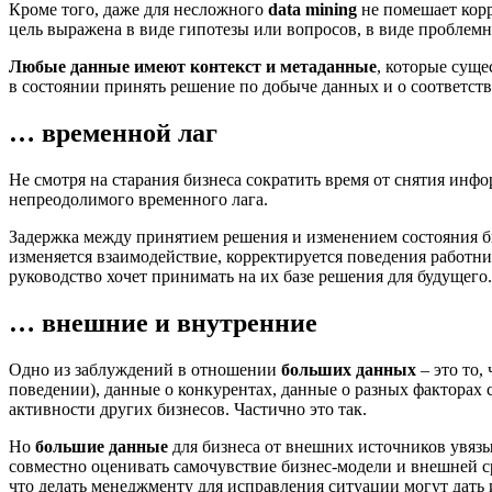
Кроме того, даже для несложного
data mining
не помешает корр
цель выражена в виде гипотезы или вопросов, в виде проблем
Любые данные имеют контекст и метаданные
, которые суще
в состоянии принять решение по добыче данных и о соответст
… временной лаг
Не смотря на старания бизнеса сократить время от снятия ин
непреодолимого временного лага.
Задержка между принятием решения и изменением состояния б
изменяется взаимодействие, корректируется поведения работн
руководство хочет принимать на их базе решения для будущего
… внешние и внутренние
Одно из заблуждений в отношении
больших данных
– это то,
поведении), данные о конкурентах, данные о разных факторах 
активности других бизнесов. Частично это так.
Но
большие данные
для бизнеса от внешних источников увязы
совместно оценивать самочувствие бизнес-модели и внешней 
что делать менеджменту для исправления ситуации могут дать