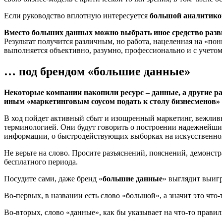
Если руководство вплотную интересуется
большой аналитико
Вместо больших данных можно выбрать иное средство разв
Результат получится различным, но работа, нацеленная на «по
выполняется объективно, разумно, профессионально и с учето
… под брендом «большие данные»
Некоторые компании накопили ресурс – данные, а другие 
иным «маркетинговым соусом подать к столу бизнесменов» 
В ход пойдет активный сбыт и изощренный маркетинг, вежлив
терминологией. Они будут говорить о построении надежнейши
информации, о быстродействующих выборках на искусственном
Не верьте на слово. Просите разъяснений, пояснений, демонс
бесплатного периода.
Посудите сами, даже бренд «
большие данные
» выглядит выиг
Во-первых, в названии есть слово «большой», а значит это что
Во-вторых, слово «данные», как бы указывает на что-то прави