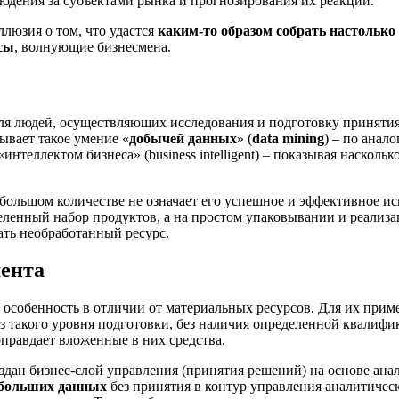
людения за субъектами рынка и прогнозирования их реакций.
иллюзия о том, что удастся
каким-то образом собрать настольк
сы
, волнующие бизнесмена.
 для людей, осуществляющих исследования и подготовку принятия
ывает такое умение «
добычей данных
» (
data mining
) – по анал
интеллектом бизнеса» (business intelligent) – показывая наскол
в большом количестве не означает его успешное и эффективное и
еделенный набор продуктов, а на простом упаковывании и реализ
ать необработанный ресурс.
ента
у особенность в отличии от материальных ресурсов. Для их при
з такого уровня подготовки, без наличия определенной квалифик
оправдает вложенные в них средства.
создан бизнес-слой управления (принятия решений) на основе ан
больших данных
без принятия в контур управления аналитичес