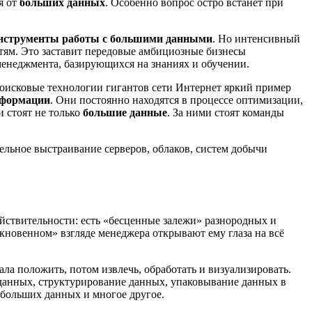
я от
больших данных
. Особенно вопрос остро встанет при
нструменты работы с большими данными
. Но интенсивный
ям. Это заставит передовые амбициозные бизнесы
менеджмента, базирующихся на знаниях и обучении.
 Поисковые технологии гигантов сети Интернет яркий пример
нформации
. Они постоянно находятся в процессе оптимизации,
 стоят не только
большие данные
. За ними стоят команды
ельное выстраивание серверов, облаков, систем добычи
йствительности: есть «бесценные залежи» разнородных и
кновенном» взгляде менеджера открывают ему глаза на всё
ла положить, потом извлечь, обработать и визуализировать.
 данных, структурирование данных, упаковывание данных в
 больших данных и многое другое.