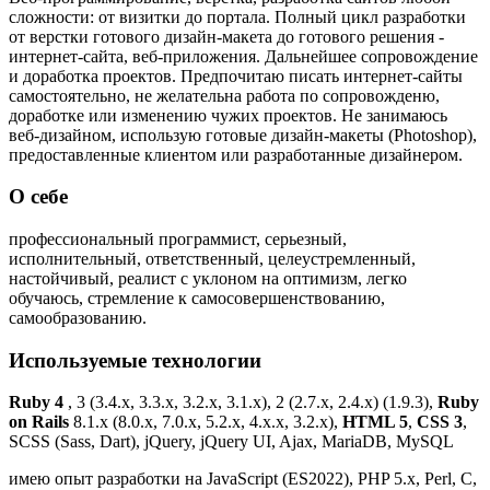
сложности: от визитки до портала. Полный цикл разработки
от верстки готового дизайн-макета до готового решения -
интернет-сайта, веб-приложения. Дальнейшее сопровождение
и доработка проектов. Предпочитаю писать интернет-сайты
самостоятельно, не желательна работа по сопровожденю,
доработке или изменению чужих проектов. Не занимаюсь
веб-дизайном, использую готовые дизайн-макеты (Photoshop),
предоставленные клиентом или разработанные дизайнером.
О себе
профессиональный программист, серьезный,
исполнительный, ответственный, целеустремленный,
настойчивый, реалист с уклоном на оптимизм, легко
обучаюсь, стремление к самосовершенствованию,
самообразованию.
Используемые технологии
Ruby
4
, 3 (3.4.x, 3.3.x, 3.2.x, 3.1.x), 2 (2.7.x, 2.4.x) (1.9.3),
Ruby
on Rails
8.1.x (8.0.x, 7.0.x, 5.2.x, 4.x.x, 3.2.x),
HTML 5
,
CSS 3
,
SCSS (Sass, Dart), jQuery, jQuery UI, Ajax, MariaDB, MySQL
имею опыт разработки на JavaScript (ES2022), PHP 5.x, Perl, C,