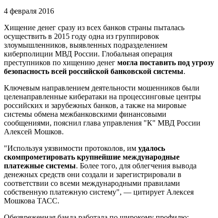
4 февраля 2016
Хищение денег сразу из всех банков страны пыталась
осуществить в 2015 году одна из группировок
злоумышленников, выявленных подразделением
киберполиции МВД России. Глобальная операция
преступников по хищению денег
могла поставить под угрозу
безопасность всей российской банковской системы
.
Ключевым направлением деятельности мошенников были
целенаправленные кибератаки на процессинговые центры
российских и зарубежных банков, а также на мировые
системы обмена межбанковскими финансовыми
сообщениями, пояснил глава управления "К" МВД России
Алексей Мошков.
"Используя уязвимости протоколов, им
удалось
скомпрометировать крупнейшие международные
платежные системы
. Более того, для облегчения вывода
денежных средств они создали и зарегистрировали в
соответствии со всеми международными правилами
собственную платежную систему", — цитирует Алексея
Мошкова ТАСС.
Обезвреженная банда работала по широкому профилю: