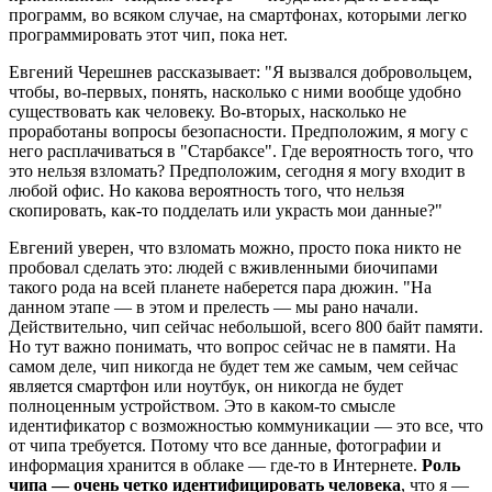
программ, во всяком случае, на смартфонах, которыми легко
программировать этот чип, пока нет.
Евгений Черешнев рассказывает: "Я вызвался добровольцем,
чтобы, во-первых, понять, насколько с ними вообще удобно
существовать как человеку. Во-вторых, насколько не
проработаны вопросы безопасности. Предположим, я могу с
него расплачиваться в "Старбаксе". Где вероятность того, что
это нельзя взломать? Предположим, сегодня я могу входит в
любой офис. Но какова вероятность того, что нельзя
скопировать, как-то подделать или украсть мои данные?"
Евгений уверен, что взломать можно, просто пока никто не
пробовал сделать это: людей с вживленными биочипами
такого рода на всей планете наберется пара дюжин. "На
данном этапе — в этом и прелесть — мы рано начали.
Действительно, чип сейчас небольшой, всего 800 байт памяти.
Но тут важно понимать, что вопрос сейчас не в памяти. На
самом деле, чип никогда не будет тем же самым, чем сейчас
является смартфон или ноутбук, он никогда не будет
полноценным устройством. Это в каком-то смысле
идентификатор с возможностью коммуникации — это все, что
от чипа требуется. Потому что все данные, фотографии и
информация хранится в облаке — где-то в Интернете.
Роль
чипа — очень четко идентифицировать человека
, что я —