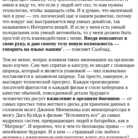
имею в виду то, что если у людей нет сил, то нам нужны
технологии, чтобы защищать себя. И я думаю, что маленький
чип в руке — это логический шаг в нашем развитии, потому
что вокруг нас выстраивается мир умных девайсов, так
называемого Интернета вещей. И если у меня есть умный
холодильник или умный автомобиль, то у меня должен быть
простой путь взаимодействия с ними.
Введя имплантат в
свою руку, я даю своему телу новую возможность —
говорить на языке машин
", — поясняет Сьоблад.
Тем не менее, вопрос влияния таких минимашин на организм
мало изучен. Сам чип спрятан в капсулу, ее вводят с помощью
шприца, который и является упаковкой — чип изначально
поставляется в запаянном шприце. Так просто, наверное, и
выглядит технический прогресс. Каждое произведение
писателей-фантастов и каждый фильм в стиле киберпанк в
качестве обычной, повседневной детали будущего
человечества рисует
вживление в организм биочипов
— от
самых простых типа жесткого диска для хранения данных в
головном мозге Джонни Мнемоника или минипроцессора в
мозгу Дага Куэйда в фильме "Вспомнить все" до самых
мудреных систем, превращающих людей в батарейки, как в
"Матрице". И вероятно, что в чем-то биохакеры правы — это
неизбежное будущее. И в нем — страшный сон любого
человека с вживленным имплантатом: вдруг его взломают?