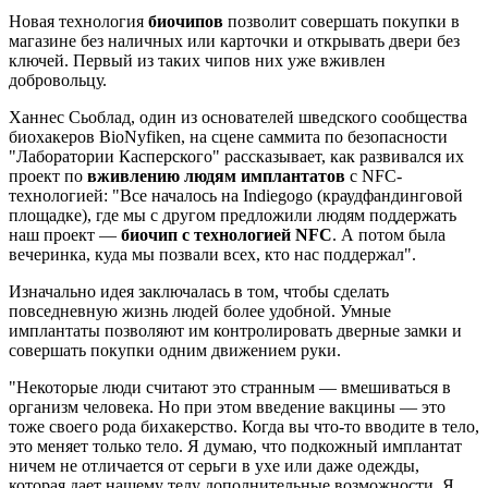
Новая технология
биочипов
позволит совершать покупки в
магазине без наличных или карточки и открывать двери без
ключей. Первый из таких чипов них уже вживлен
добровольцу.
Ханнес Сьоблад, один из основателей шведского сообщества
биохакеров BioNyfiken, на сцене саммита по безопасности
"Лаборатории Касперского" рассказывает, как развивался их
проект по
вживлению людям имплантатов
с NFC-
технологией: "Все началось на Indiegogo (краудфандинговой
площадке), где мы с другом предложили людям поддержать
наш проект —
биочип с технологией NFC
. А потом была
вечеринка, куда мы позвали всех, кто нас поддержал".
Изначально идея заключалась в том, чтобы сделать
повседневную жизнь людей более удобной. Умные
имплантаты позволяют им контролировать дверные замки и
совершать покупки одним движением руки.
"Некоторые люди считают это странным — вмешиваться в
организм человека. Но при этом введение вакцины — это
тоже своего рода бихакерство. Когда вы что-то вводите в тело,
это меняет только тело. Я думаю, что подкожный имплантат
ничем не отличается от серьги в ухе или даже одежды,
которая дает нашему телу дополнительные возможности. Я