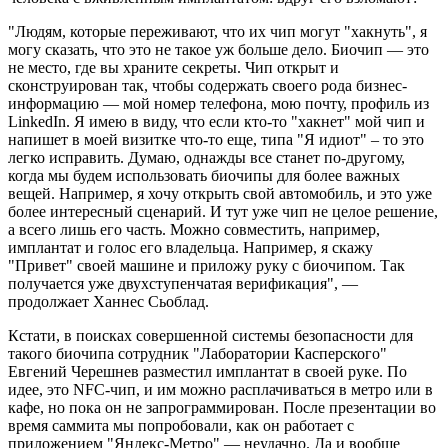
"Людям, которые переживают, что их чип могут "хакнуть", я
могу сказать, что это не такое уж больше дело. Биочип — это
не место, где вы храните секреты. Чип открыт и
сконструирован так, чтобы содержать своего рода бизнес-
информацию — мой номер телефона, мою почту, профиль из
LinkedIn. Я имею в виду, что если кто-то "хакнет" мой чип и
напишет в моей визитке что-то еще, типа "Я идиот" – то это
легко исправить. Думаю, однажды все станет по-другому,
когда мы будем использовать биочипы для более важных
вещей. Например, я хочу открыть свой автомобиль, и это уже
более интересный сценарий. И тут уже чип не целое решение,
а всего лишь его часть. Можно совместить, например,
имплантат и голос его владельца. Например, я скажу
"Привет" своей машине и приложу руку с биочипом. Так
получается уже двухступенчатая верификация", —
продолжает Ханнес Сьоблад.
Кстати, в поисках совершенной системы безопасности для
такого биочипа сотрудник "Лаборатории Касперского"
Евгений Черешнев разместил имплантат в своей руке. По
идее, это NFC-чип, и им можно расплачиваться в метро или в
кафе, но пока он не запрограммирован. После презентации во
время саммита мы попробовали, как он работает с
приложением "Яндекс-Метро" — неудачно. Да и вообще