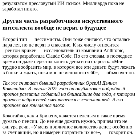
результатом пресловутый ИИ-психоз. Миллиарда пока не
заработал никто.
Другая часть разработчиков искусственного
интеллекта вообще не верит в будущее
Второй тип — пессимисты. Они тоже считают, что осталась
пара лет, но не верят в спасение. К их числу относится
Трентон Брикен — исследователь из компании Anthropic,
которая разработала Claude Code. По его словам, в последнее
время он даже перестал копить деньги на старость. «Мне
трудно вообразить мир, в котором все эти деньги будут лежать
в банке и ждать, пока мне не исполнится 60», — объясняет он.
Так же считает бывший разработчик OpenAI Дэниел
Кокотайло. В начале 2025 года он опубликовал подробный
прогноз развития событий на ближайшие два года, в котором
прогресс нейросетей смешивается с геополитикой. В его
прогнозе все кончается плохо
Кокотайло, как и Брикену, кажется нелепым в такое время
думать о пенсии. До нее еще дожить нужно, причем это не
фигура речи. «У меня приличное количество денег, особенно
за счет акций, но я намерен потратить их все», — говорит он.