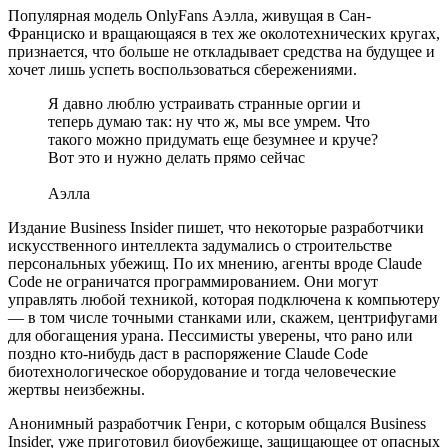
Популярная модель OnlyFans Аэлла, живущая в Сан-
Франциско и вращающаяся в тех же околотехнических кругах,
признается, что больше не откладывает средства на будущее и
хочет лишь успеть воспользоваться сбережениями.
Я давно люблю устраивать странные оргии и
теперь думаю так: ну что ж, мы все умрем. Что
такого можно придумать еще безумнее и круче?
Вот это и нужно делать прямо сейчас
Аэлла
Издание Business Insider пишет, что некоторые разработчики
искусственного интеллекта задумались о строительстве
персональных убежищ. По их мнению, агенты вроде Claude
Code не ограничатся программированием. Они могут
управлять любой техникой, которая подключена к компьютеру
— в том числе точными станками или, скажем, центрифугами
для обогащения урана. Пессимисты уверены, что рано или
поздно кто-нибудь даст в распоряжение Claude Code
биотехнологическое оборудование и тогда человеческие
жертвы неизбежны.
Анонимный разработчик Генри, с которым общался Business
Insider, уже приготовил биоубежище, защищающее от опасных