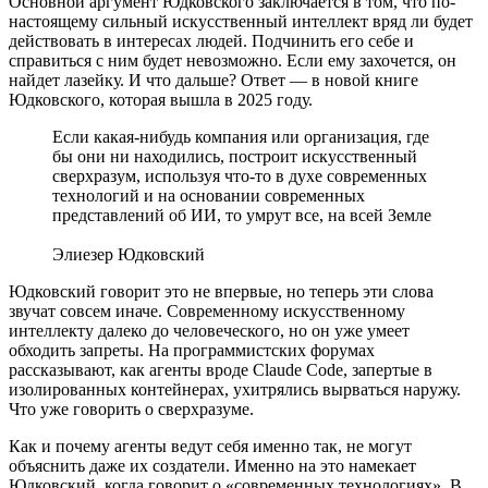
Основной аргумент Юдковского заключается в том, что по-
настоящему сильный искусственный интеллект вряд ли будет
действовать в интересах людей. Подчинить его себе и
справиться с ним будет невозможно. Если ему захочется, он
найдет лазейку. И что дальше? Ответ — в новой книге
Юдковского, которая вышла в 2025 году.
Если какая-нибудь компания или организация, где
бы они ни находились, построит искусственный
сверхразум, используя что-то в духе современных
технологий и на основании современных
представлений об ИИ, то умрут все, на всей Земле
Элиезер Юдковский
Юдковский говорит это не впервые, но теперь эти слова
звучат совсем иначе. Современному искусственному
интеллекту далеко до человеческого, но он уже умеет
обходить запреты. На программистских форумах
рассказывают, как агенты вроде Claude Code, запертые в
изолированных контейнерах, ухитрялись вырваться наружу.
Что уже говорить о сверхразуме.
Как и почему агенты ведут себя именно так, не могут
объяснить даже их создатели. Именно на это намекает
Юдковский, когда говорит о «современных технологиях». В