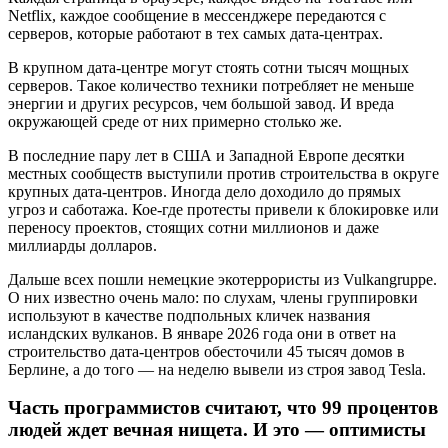
Netflix, каждое сообщение в мессенджере передаются с
серверов, которые работают в тех самых дата-центрах.
В крупном дата-центре могут стоять сотни тысяч мощных
серверов. Такое количество техники потребляет не меньше
энергии и других ресурсов, чем большой завод. И вреда
окружающей среде от них примерно столько же.
В последние пару лет в США и Западной Европе десятки
местных сообществ выступили против строительства в округе
крупных дата-центров. Иногда дело доходило до прямых
угроз и саботажа. Кое-где протесты привели к блокировке или
переносу проектов, стоящих сотни миллионов и даже
миллиарды долларов.
Дальше всех пошли немецкие экотеррористы из Vulkangruppe.
О них известно очень мало: по слухам, члены группировки
используют в качестве подпольных кличек названия
исландских вулканов. В январе 2026 года они в ответ на
строительство дата-центров обесточили 45 тысяч домов в
Берлине, а до того — на неделю вывели из строя завод Tesla.
Часть программистов считают, что 99 процентов
людей ждет вечная нищета. И это — оптимисты