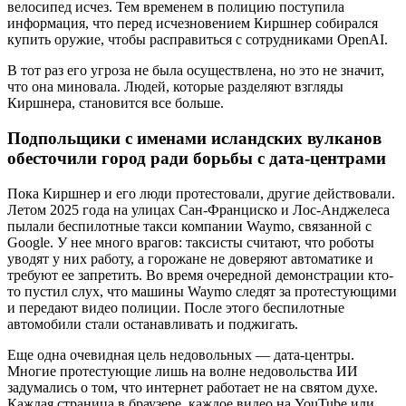
велосипед исчез. Тем временем в полицию поступила
информация, что перед исчезновением Киршнер собирался
купить оружие, чтобы расправиться с сотрудниками OpenAI.
В тот раз его угроза не была осуществлена, но это не значит,
что она миновала. Людей, которые разделяют взгляды
Киршнера, становится все больше.
Подпольщики с именами исландских вулканов
обесточили город ради борьбы с дата-центрами
Пока Киршнер и его люди протестовали, другие действовали.
Летом 2025 года на улицах Сан-Франциско и Лос-Анджелеса
пылали беспилотные такси компании Waymo, связанной с
Google. У нее много врагов: таксисты считают, что роботы
уводят у них работу, а горожане не доверяют автоматике и
требуют ее запретить. Во время очередной демонстрации кто-
то пустил слух, что машины Waymo следят за протестующими
и передают видео полиции. После этого беспилотные
автомобили стали останавливать и поджигать.
Еще одна очевидная цель недовольных — дата-центры.
Многие протестующие лишь на волне недовольства ИИ
задумались о том, что интернет работает не на святом духе.
Каждая страница в браузере, каждое видео на YouTube или