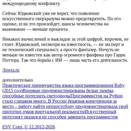
международному конфликту.
Сейчас Юдковский уже не верит, что появление
искусственного сверхразума можно предотвратить. По его
оценке, если это произойдет, шансы человечества на
выживание — меньше процента.
Никаких вычислений и выкладок за этой цифрой, впрочем, не
стоит. Юдковский, несмотря на известность, — не эксперт и
не технический специалист, а просто фантазер. Ничуть не
меньше он известен как автор огромного фанфика про Гарри
Поттера. Так что борьба с ИИ — лишь часть его деятельности.
Лента.ru
дополнительно
Практические преимущества языка программирования Ruby
(2015 год)
Впервые продемонстрированы белые лазеры,
способные потеснить светодиоды
Программистов на Python
стало слишком много. В России бешеная конкуренция за
место – работу найти непросто
Sony продемонстрировала свой
прототип очков виртуальной реальности
Искусственный
интеллект оказался не способен заменить программистов
ESV Corp. © 12.2012-2026