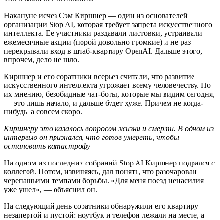
Накануне исчез Сэм Киршнер — один из основателей
организации Stop AI, которая требует запрета искусственного
интеллекта. Ее участники раздавали листовки, устраивали
ежемесячные акции (порой довольно громкие) и не раз
перекрывали вход в штаб-квартиру OpenAI. Дальше этого,
впрочем, дело не шло.
Киршнер и его соратники всерьез считали, что развитие
искусственного интеллекта угрожает всему человечеству. По
их мнению, безобидные чат-боты, которые мы видим сегодня,
— это лишь начало, и дальше будет хуже. Причем не когда-
нибудь, а совсем скоро.
Киршнеру это казалось вопросом жизни и смерти. В одном из
интервью он признался, что готов умереть, чтобы
остановить катастрофу
На одном из последних собраний Stop AI Киршнер подрался с
коллегой. Потом, извиняясь, дал понять, что разочарован
черепашьими темпами борьбы. «Для меня поезд ненасилия
уже ушел», — объяснил он.
На следующий день соратники обнаружили его квартиру
незапертой и пустой: ноутбук и телефон лежали на месте, а