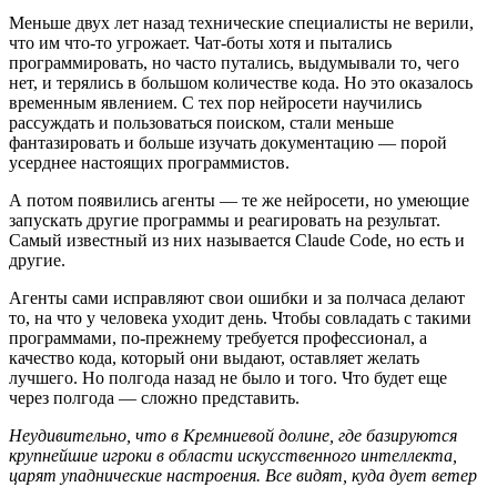
Меньше двух лет назад технические специалисты не верили,
что им что-то угрожает. Чат-боты хотя и пытались
программировать, но часто путались, выдумывали то, чего
нет, и терялись в большом количестве кода. Но это оказалось
временным явлением. С тех пор нейросети научились
рассуждать и пользоваться поиском, стали меньше
фантазировать и больше изучать документацию — порой
усерднее настоящих программистов.
А потом появились агенты — те же нейросети, но умеющие
запускать другие программы и реагировать на результат.
Самый известный из них называется Claude Code, но есть и
другие.
Агенты сами исправляют свои ошибки и за полчаса делают
то, на что у человека уходит день. Чтобы совладать с такими
программами, по-прежнему требуется профессионал, а
качество кода, который они выдают, оставляет желать
лучшего. Но полгода назад не было и того. Что будет еще
через полгода — сложно представить.
Неудивительно, что в Кремниевой долине, где базируются
крупнейшие игроки в области искусственного интеллекта,
царят упаднические настроения. Все видят, куда дует ветер