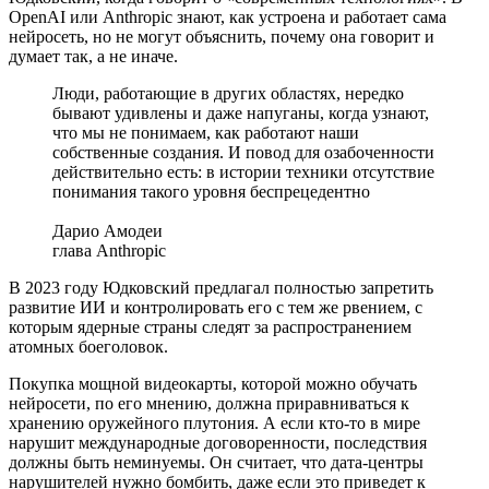
OpenAI или Anthropic знают, как устроена и работает сама
нейросеть, но не могут объяснить, почему она говорит и
думает так, а не иначе.
Люди, работающие в других областях, нередко
бывают удивлены и даже напуганы, когда узнают,
что мы не понимаем, как работают наши
собственные создания. И повод для озабоченности
действительно есть: в истории техники отсутствие
понимания такого уровня беспрецедентно
Дарио Амодеи
глава Anthropic
В 2023 году Юдковский предлагал полностью запретить
развитие ИИ и контролировать его с тем же рвением, с
которым ядерные страны следят за распространением
атомных боеголовок.
Покупка мощной видеокарты, которой можно обучать
нейросети, по его мнению, должна приравниваться к
хранению оружейного плутония. А если кто-то в мире
нарушит международные договоренности, последствия
должны быть неминуемы. Он считает, что дата-центры
нарушителей нужно бомбить, даже если это приведет к