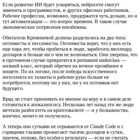
Если развитие ИИ будет ускоряться, нейросети смогут
заменить и программистов, и других офисных работников.
Рабочие профессии, возможно, продержатся чуть дольше, но и
тут автоматизация — это вопрос времени. В таком случае
экономические потрясения неизбежны.
Обитатели Кремниевой долины разделились на два типа:
оптимисты и пессимисты. Оптимисты верят, что у них есть
еще пара лет, чтобы пробиться в люди, заработать миллиард
долларов и больше ни о чем не волноваться. Они уверены, что
в противном случае превратятся в permanent underclass —
низший класс, который обречен на вечное прозябание в
нищете. По их логике, после победы искусственного
интеллекта их таланты и рабочие руки больше не
потребуются, поэтому ни у них, ни у их потомков нет
будущего.
Вряд ли стоит принимать их мнение на веру и в самом деле
готовиться к апокалипсису. Несколько лет назад эти же люди
мечтали разбогатеть на криптовалюте — и у большинства,
конечно, ничего не получилось.
А теперь они сутками не отрываются от Claude Code и с
горящими глазами прожигают тысячи долларов в сутки,
причем, похоже, без особого результата — если не считать