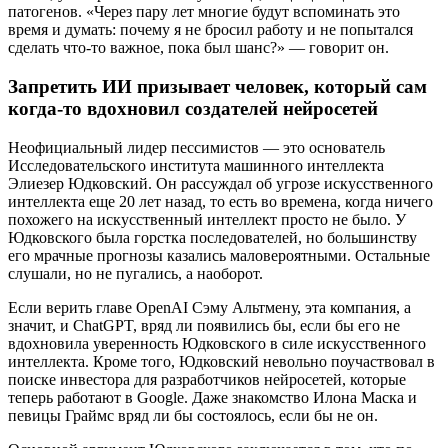
патогенов. «Через пару лет многие будут вспоминать это
время и думать: почему я не бросил работу и не попытался
сделать что-то важное, пока был шанс?» — говорит он.
Запретить ИИ призывает человек, который сам
когда-то вдохновил создателей нейросетей
Неофициальный лидер пессимистов — это основатель
Исследовательского института машинного интеллекта
Элиезер Юдковский. Он рассуждал об угрозе искусственного
интеллекта еще 20 лет назад, то есть во времена, когда ничего
похожего на искусственный интеллект просто не было. У
Юдковского была горстка последователей, но большинству
его мрачные прогнозы казались маловероятными. Остальные
слушали, но не пугались, а наоборот.
Если верить главе OpenAI Сэму Альтмену, эта компания, а
значит, и ChatGPT, вряд ли появились бы, если бы его не
вдохновила уверенность Юдковского в силе искусственного
интеллекта. Кроме того, Юдковский невольно поучаствовал в
поиске инвестора для разработчиков нейросетей, которые
теперь работают в Google. Даже знакомство Илона Маска и
певицы Граймс вряд ли бы состоялось, если бы не он.