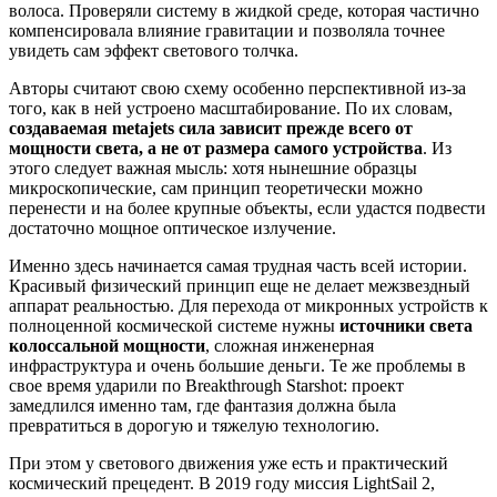
волоса. Проверяли систему в жидкой среде, которая частично
компенсировала влияние гравитации и позволяла точнее
увидеть сам эффект светового толчка.
Авторы считают свою схему особенно перспективной из-за
того, как в ней устроено масштабирование. По их словам,
создаваемая metajets сила зависит прежде всего от
мощности света, а не от размера самого устройства
. Из
этого следует важная мысль: хотя нынешние образцы
микроскопические, сам принцип теоретически можно
перенести и на более крупные объекты, если удастся подвести
достаточно мощное оптическое излучение.
Именно здесь начинается самая трудная часть всей истории.
Красивый физический принцип еще не делает межзвездный
аппарат реальностью. Для перехода от микронных устройств к
полноценной космической системе нужны
источники света
колоссальной мощности
, сложная инженерная
инфраструктура и очень большие деньги. Те же проблемы в
свое время ударили по Breakthrough Starshot: проект
замедлился именно там, где фантазия должна была
превратиться в дорогую и тяжелую технологию.
При этом у светового движения уже есть и практический
космический прецедент. В 2019 году миссия LightSail 2,