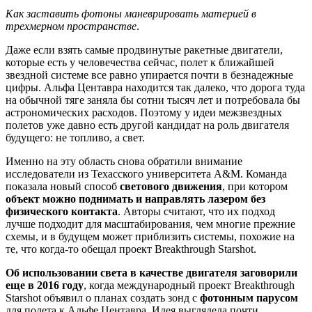
Как заставить фотоны маневрировать материей в
трехмерном пространстве
.
Даже если взять самые продвинутые ракетные двигатели,
которые есть у человечества сейчас, полет к ближайшей
звездной системе все равно упирается почти в безнадежные
цифры. Альфа Центавра находится так далеко, что дорога туда
на обычной тяге заняла бы сотни тысяч лет и потребовала бы
астрономических расходов. Поэтому у идеи межзвездных
полетов уже давно есть другой кандидат на роль двигателя
будущего: не топливо, а свет.
Именно на эту область снова обратили внимание
исследователи из Техасского университета A&M. Команда
показала новый способ
светового движения
, при котором
объект можно поднимать и направлять лазером без
физического контакта
. Авторы считают, что их подход
лучше подходит для масштабирования, чем многие прежние
схемы, и в будущем может приблизить системы, похожие на
те, что когда-то обещал проект Breakthrough Starshot.
Об использовании света в качестве двигателя заговорили
еще в 2016 году
, когда международный проект Breakthrough
Starshot объявил о планах создать зонд с
фотонным парусом
для полета к Альфе Центавра. Идея выглядела почти