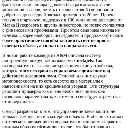
фантастически: аппарат должен был разгоняться за счет
миллионов лазеров, лететь с околосветовой скоростью и
добраться до соседней звезды примерно за 20 лет. Проект
получил стартовую поддержку в 100 миллионов долларов от
Марка Цукерберга и других инвесторов, но позже столкнулся
с финансовыми проблемами. При этом сама идея никуда не
исчезла. Скорее наоборот: исследователи продолжают искать
более
практичные способы заставить свет не просто
освещать объект, а толкать и направлять его
.
В новой работе команда из A&M описала систему,
построенную вокруг так называемых
metajets
. Так
исследователи называют микроскопические устройства,
которые
могут создавать управляемое движение под
действием лазерного луча
. Основой для них служат
метаповерхности, то есть сверхтонкие материалы с
нанесенными на них крошечными узорами. Эти структуры
работают примерно как очень необычная линза: они
позволяют заранее задать, как именно свет будет отражаться
от поверхности.
Смысл разработки в том, что управление здесь зашито не
только в сам луч, но и в материал объекта. В обычных схемах
оптического движения исследователи в основном стараются
нужным образом сформировать свет, чтобы тот давил на