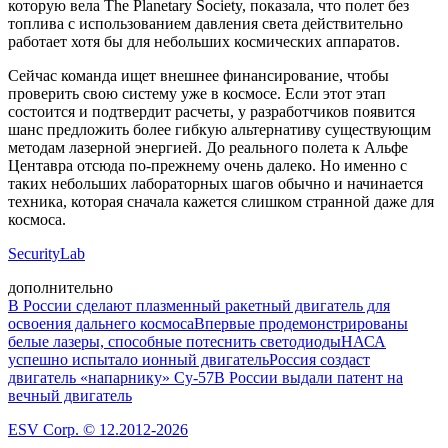
которую вела The Planetary Society, показала, что полет без
топлива с использованием давления света действительно
работает хотя бы для небольших космических аппаратов.
Сейчас команда ищет внешнее финансирование, чтобы
проверить свою систему уже в космосе. Если этот этап
состоится и подтвердит расчеты, у разработчиков появится
шанс предложить более гибкую альтернативу существующим
методам лазерной энергией. До реального полета к Альфе
Центавра отсюда по-прежнему очень далеко. Но именно с
таких небольших лабораторных шагов обычно и начинается
техника, которая сначала кажется слишком странной даже для
космоса.
SecurityLab
дополнительно
В России сделают плазменный ракетный двигатель для
освоения дальнего космоса
Впервые продемонстрированы
белые лазеры, способные потеснить светодиоды
НАСА
успешно испытало ионный двигатель
Россия создаст
двигатель «напарнику» Су-57
В России выдали патент на
вечный двигатель
ESV Corp. © 12.2012-2026