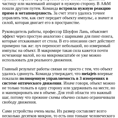
частицу или маленький аппарат в нужную сторону. В A&M
пошли другим путем. Команда
встроила нужную реакцию
прямо в метаповерхность
. За счет этого удалось точнее
управлять тем, как свет передает объекту импульс, а значит и
силой, которая двигает его в пространстве.
Руководитель работы, профессор Шоуфэн Лань, объясняет
эффект через простую аналогию с шариками для пинг-понга,
которые отскакивают от стола. В его описании свет действует
примерно так же: луч переносит небольшой, но измеримый
импульс на объект. В макромире такая сила кажется почти
исчезающе малой, но на микромасштабе ее уже можно
использовать для реального движения.
Главный результат работы связан не просто с тем, что объект
удалось сдвинуть. Команда утверждает, что
metajets
впервые
показали
полноценную управляемость в 3 измерениях в
системе оптического движения
. Иначе говоря, объект можно
не только толкать в одну сторону или удерживать на месте, но
и маневрировать им в объеме. Для этой области это важный
шаг, потому что прежние схемы обычно сильно ограничивали
свободу движения.
Сами устройства очень малы. Их размер составляет всего
несколько десятков микрон, то есть они тоньше человеческого