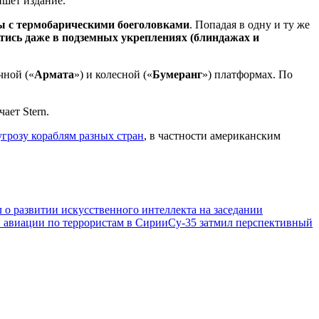
ишет издание.
ы с термобарическими боеголовками
. Попадая в одну и ту же
тись даже в подземных укреплениях (блиндажах и
чной («
Армата
») и колесной («
Бумеранг
») платформах. По
ает Stern.
грозу кораблям разных стран
, в частности американским
л о развитии искусственного интеллекта на заседании
 авиации по террористам в Сирии
Су-35 затмил перспективный