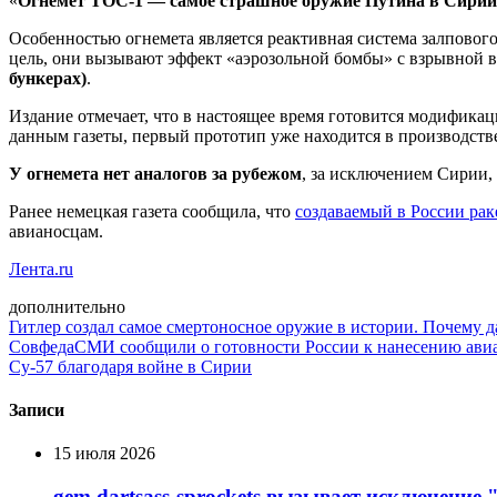
«
Огнемет ТОС-1 — самое страшное оружие Путина в Сирии
Особенностью огнемета является реактивная система залпового
цель, они вызывают эффект «аэрозольной бомбы» с взрывной в
бункерах)
.
Издание отмечает, что в настоящее время готовится модифика
данным газеты, первый прототип уже находится в производстве,
У огнемета нет аналогов за рубежом
, за исключением Сирии,
Ранее немецкая газета сообщила, что
создаваемый в России рак
авианосцам.
Лента.ru
дополнительно
Гитлер создал самое смертоносное оружие в истории. Почему д
Совфеда
СМИ сообщили о готовности России к нанесению ави
Су-57 благодаря войне в Сирии
Записи
15 июля 2026
gem dartsass-sprockets вызывает исключение "e