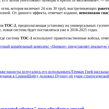
. Его залпы уничтожают бункеры и крепости мятежников», — п
 огня, которая включает 24 или 30 труб, выстреливающих
ракет
олной. От данного эффекта, отмечает издание,
невозможно спас
ция
ТОС-2
, предполагающая установку на универсальных гусени
 новая система будет поставляться уже в 2018-2025 годах.
 где систему
ТОС-1
используют правительственные войска, отмеч
етный корабельный комплекс «Циркон» представляет реальную у
аже нацисты испугались его использовать?
Герман Греф рассказа
аударов в Сирии
Шойгу доложил Путину об ударе стратегической
xpected selector." при обработке стилей