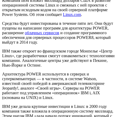
Компания IBM вложит миллиард долларов США в развитие
операционной системы Linux и смежных с ней проектов с
открытым исходным кодом на своей серверной платформе
Power Systems. Об этом сообщает
Linux.com
.
Средства будут инвестированы в течение пяти лет. Они будут
пущены на написание программ для архитектуры POWER,
расширение
облачных сервисов
и создание программного
обеспечения для серверных процессоров POWER8, который
выйдут в 2014 году.
IBM также откроет во французском городе Монпелье «Центр
Linux», где разработчики смогут ознакомиться с технологиями
компании. Аналогичные центры уже действуют в Пекине,
Нью-Йорке и Остине.
Архитектура POWER используется в серверах и
суперкомпьютерах — в частности, в системе Watson,
известной своей победой в американской телевикторине
Jeopardy!, аналоге «Своей игры». Серверы на POWER
работают под управлением «операционок» IBM i, AIX
(основана на UNIX) и Linux.
IBM уже делала крупные инвестиции в Linux: в 2000 году
компания также вложила в операционную систему миллиард.
Этим шагом IBM «дала начало потоку инноваций, который с