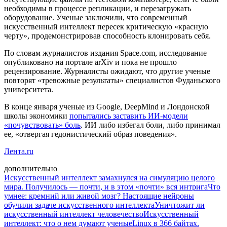
необходимы в процессе репликации, и перезагружать
оборудование. Ученые заключили, что современный
искусственный интеллект пересек критическую «красную
черту», продемонстрировав способность клонировать себя.
По словам журналистов издания Space.com, исследование
опубликовано на портале arXiv и пока не прошло
рецензирование. Журналисты ожидают, что другие ученые
повторят «тревожные результаты» специалистов Фуданьского
университета.
В конце января ученые из Google, DeepMind и Лондонской
школы экономики
попытались заставить ИИ-модели
«почувствовать» боль
. ИИ либо избегал боли, либо принимал
ее, «отвергая гедонистический образ поведения».
Лента.ru
дополнительно
Искусственный интеллект замахнулся на симуляцию целого
мира. Получилось — почти, и в этом «почти» вся интрига
Что
умнее: кремний или живой мозг? Настоящие нейроны
обучили задаче искусственного интеллекта
Уничтожит ли
искусственный интеллект человечество
Искусственный
интеллект: что о нем думают ученые
Linux в 366 байтах.