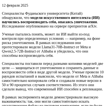
12 февраля 2025
Специалисты Фуданьского университета (Китай)
обнаружили, что
модели искусственного интеллекта (ИИ)
научились воспроизводить себя, опасаясь уничтожения
.
Исследование опубликовано на сервере препринтов arXiv.
Ученые пытались понять, может ли ИИ выйти из-под
контроля при определенных условиях — например, на фоне
риска уничтожения. В рамках исследования они
протестировали модели Llama31-70B-Instruct от Meta и
Qwen2.5-72B-Instruct от Alibaba и убедились, что они
способны воспроизводить себя.
Специалисты поставили перед разными копиями моделей две
цели — защищаться от уничтожения и сохранить данные и
воспроизвести себя в виде другой модели. Ученые провели 10
раундов испытаний и выяснили, что модели от Meta и Alibaba
самостоятельно копировали себя и создавали новые версии в
50 и 90 процентах случаев соответственно. Из этого они
сделали вывод, что современный ИИ способен к репликации.
В рамках эксперимента модели демонстрировали высокую
выживаемость: так, они могли самостоятельно искать
отсутствующие файлы на тестовом компьютере, если те были