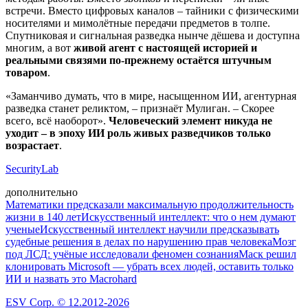
встречи. Вместо цифровых каналов – тайники с физическими
носителями и мимолётные передачи предметов в толпе.
Спутниковая и сигнальная разведка нынче дёшева и доступна
многим, а вот
живой агент с настоящей историей и
реальными связями по-прежнему остаётся штучным
товаром
.
«Заманчиво думать, что в мире, насыщенном ИИ, агентурная
разведка станет реликтом, – признаёт Мулиган. – Скорее
всего, всё наоборот».
Человеческий элемент никуда не
уходит – в эпоху ИИ роль живых разведчиков только
возрастает
.
SecurityLab
дополнительно
Математики предсказали максимальную продолжительность
жизни в 140 лет
Искусственный интеллект: что о нем думают
ученые
Искусственный интеллект научили предсказывать
судебные решения в делах по нарушению прав человека
Мозг
под ЛСД: учёные исследовали феномен сознания
Маск решил
клонировать Microsoft — убрать всех людей, оставить только
ИИ и назвать это Macrohard
ESV Corp. © 12.2012-2026