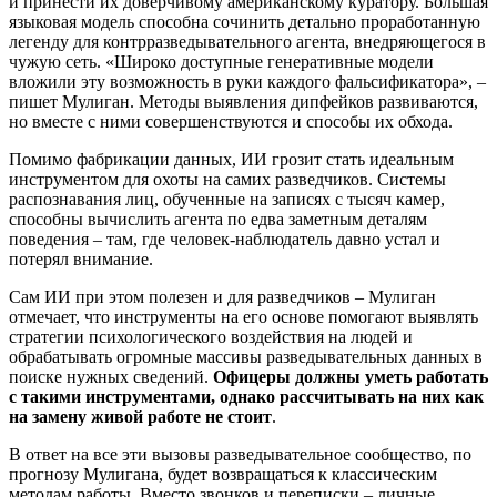
и принести их доверчивому американскому куратору. Большая
языковая модель способна сочинить детально проработанную
легенду для контрразведывательного агента, внедряющегося в
чужую сеть. «Широко доступные генеративные модели
вложили эту возможность в руки каждого фальсификатора», –
пишет Мулиган. Методы выявления дипфейков развиваются,
но вместе с ними совершенствуются и способы их обхода.
Помимо фабрикации данных, ИИ грозит стать идеальным
инструментом для охоты на самих разведчиков. Системы
распознавания лиц, обученные на записях с тысяч камер,
способны вычислить агента по едва заметным деталям
поведения – там, где человек-наблюдатель давно устал и
потерял внимание.
Сам ИИ при этом полезен и для разведчиков – Мулиган
отмечает, что инструменты на его основе помогают выявлять
стратегии психологического воздействия на людей и
обрабатывать огромные массивы разведывательных данных в
поиске нужных сведений.
Офицеры должны уметь работать
с такими инструментами, однако рассчитывать на них как
на замену живой работе не стоит
.
В ответ на все эти вызовы разведывательное сообщество, по
прогнозу Мулигана, будет возвращаться к классическим
методам работы. Вместо звонков и переписки – личные