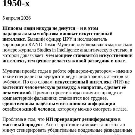
1950-х
5 апреля 2026
Шпионы-люди никуда не денутся – и в этом
парадоксальным образом виноват искусственный
интеллект
. Бывший офицер ЦРУ и исследователь
корпорации RAND Томас Мулиган опубликовал в мартовском
номере журнала Studies in Intelligence аналитическую статью, в
которой доказывает:
чем мощнее становится искусственный
интеллект, тем ценнее делается живой разведчик в поле
.
Мулиган провёл годы в работе офицером-куратором – именно
такие специалисты вербуют и ведут иностранных агентов за
рубежом. По его словам,
искусственный интеллект
(ИИ)
не
вытеснит человеческую разведку, а напротив, сделает её
незаменимой
. Причина проста: когда отличить правду от
компьютерной фальшивки становится всё труднее,
единственным надёжным источником информации
остаётся живой человек
, которому можно смотреть в глаза.
Проблема в том, что
ИИ превращает дезинформацию в
массовый продукт
. Агент противника может за несколько
минут сгенерировать убедительные поддельные разведданные