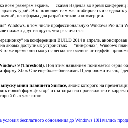
 ко всем размерам экрана, — сказал Наделла во время конференц
й архитектурой. Это позволяет нам масштабировать и создавать
ложений, платформы для разработчиков и коммерции.
ния" Windows, в том числе профессиональную Windows Pro или Wi
ше похожи друг на друга, чем различаться.
операционку" на конференции BUILD 2014 в апреле, анонсирова
е на любых доступных устройствах — "винфонах", Windows-план
 В то же время они смогут с легкостью менять интерфейс прилож
Windows 9
(
Threshold
). Под этим названием понимается серия 
атформу Xbox One еще более близкими. Предположительно, "дев
 выпуску мини-планшета Surface
, анонс которого на презентац
ять новый форм-фактор" из-за затрат на производство и коррект
оторый был уже готов.
ла условия бесплатного обновления до Windows 10
Начались прод