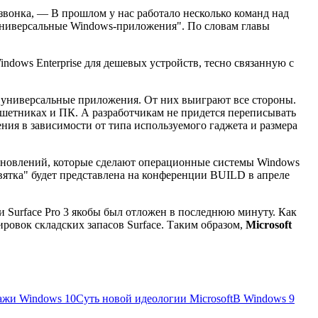
-звонка, — В прошлом у нас работало несколько команд над
 универсальные Windows-приложения". По словам главы
ndows Enterprise для дешевых устройств, тесно связанную с
в универсальные приложения. От них выиграют все стороны.
шетниках и ПК. А разработчикам не придется переписывать
ения в зависимости от типа используемого гаджета и размера
обновлений, которые сделают операционные системы Windows
ятка" будет представлена на конференции BUILD в апреле
ии Surface Pro 3 якобы был отложен в последнюю минуту. Как
ировок складских запасов Surface. Таким образом,
Microsoft
ажи Windows 10
Суть новой идеологии Microsoft
В Windows 9