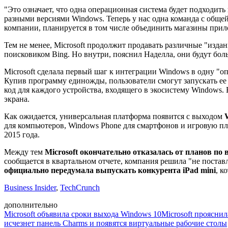
"Это означает, что одна операционная система будет подходить
разными версиями Windows. Теперь у нас одна команда с обще
компании, планируется в том числе объединить магазины при
Тем не менее, Microsoft продолжит продавать различные "изда
поисковиком Bing. Но внутри, пояснил Наделла, они будут боль
Microsoft сделала первый шаг к интеграции Windows в одну "
Купив программу единожды, пользователи смогут запускать е
код для каждого устройства, входящего в экосистему Windows.
экрана.
Как ожидается, универсальная платформа появится с выходом
для компьютеров, Windows Phone для смартфонов и игровую пл
2015 года.
Между тем
Microsoft окончательно отказалась от планов по
сообщается в квартальном отчете, компания решила "не поставл
официально передумала выпускать конкурента iPad mini
, к
Business Insider
,
TechCrunch
дополнительно
Microsoft объявила сроки выхода Windows 10
Microsoft проясни
исчезнет панель Charms и появятся виртуальные рабочие столы