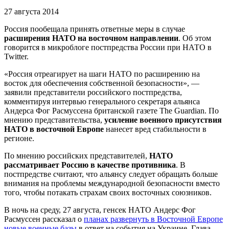
27 августа 2014
Россия пообещала принять ответные меры в случае
расширения НАТО на восточном направлении
. Об этом
говорится в микроблоге постпредства России при НАТО в
Twitter.
«Россия отреагирует на шаги НАТО по расширению на
восток для обеспечения собственной безопасности», —
заявили представители российского постпредства,
комментируя интервью генерального секретаря альянса
Андерса Фог Расмуссена британской газете The Guardian. По
мнению представительства,
усиление военного присутствия
НАТО в восточной Европе
нанесет вред стабильности в
регионе.
По мнению российских представителей,
НАТО
рассматривает Россию в качестве противника
. В
постпредстве считают, что альянсу следует обращать больше
внимания на проблемы международной безопасности вместо
того, чтобы потакать страхам своих восточных союзников.
В ночь на среду, 27 августа, генсек НАТО Андерс Фог
Расмуссен рассказал о
планах развернуть в Восточной Европе
новые военные базы
в ответ на события на Украине. Глава