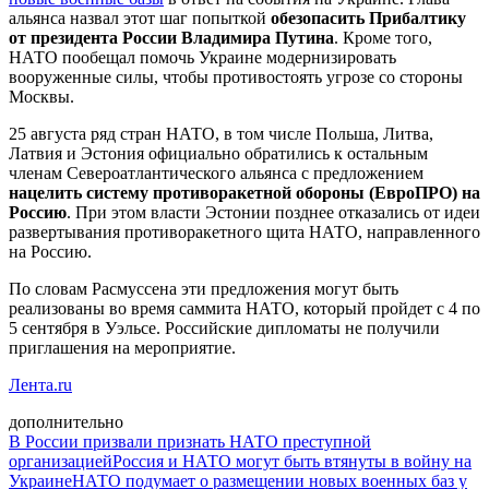
альянса назвал этот шаг попыткой
обезопасить Прибалтику
от президента России Владимира Путина
. Кроме того,
НАТО пообещал помочь Украине модернизировать
вооруженные силы, чтобы противостоять угрозе со стороны
Москвы.
25 августа ряд стран НАТО, в том числе Польша, Литва,
Латвия и Эстония официально обратились к остальным
членам Североатлантического альянса с предложением
нацелить систему противоракетной обороны (ЕвроПРО) на
Россию
. При этом власти Эстонии позднее отказались от идеи
развертывания противоракетного щита НАТО, направленного
на Россию.
По словам Расмуссена эти предложения могут быть
реализованы во время саммита НАТО, который пройдет с 4 по
5 сентября в Уэльсе. Российские дипломаты не получили
приглашения на мероприятие.
Лента.ru
дополнительно
В России призвали признать НАТО преступной
организацией
Россия и НАТО могут быть втянуты в войну на
Украине
НАТО подумает о размещении новых военных баз у