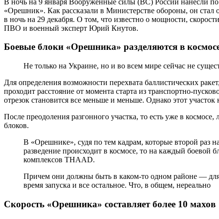
В ночь на 9 января Вооруженные силы (ВС) России нанесли п
«Орешник». Как рассказали в Министерстве обороны, он стал
в ночь на 29 декабря. О том, что известно о мощности, скоро
ПВО и военный эксперт Юрий Кнутов.
Боевые блоки «Орешника» разделяются в космос
Не только на Украине, но и во всем мире сейчас не суще
Для определения возможности перехвата баллистических ракет, 
проходит расстояние от момента старта из транспортно-пусков
отрезок становится все меньше и меньше. Однако этот участо
После преодоления разгонного участка, то есть уже в космосе,
блоков.
В «Орешнике», судя по тем кадрам, которые второй раз н
разведение происходит в космосе, то на каждый боевой 
комплексов THAAD.
Причем они должны быть в каком-то одном районе — для 
время запуска и все остальное. Что, в общем, нереально
Скорость «Орешника» составляет более 10 махов