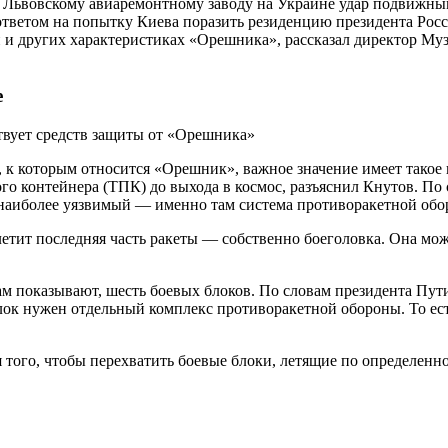
о Львовскому авиаремонтному заводу на Украине удар подвижн
 ответом на попытку Киева поразить резиденцию президента Ро
сти и других характеристиках «Орешника», рассказал директор 
е
ствует средств защиты от «Орешника»
к которым относится «Орешник», важное значение имеет такое по
ого контейнера (ТПК) до выхода в космос, разъяснил Кнутов. П
к наиболее уязвимый — именно там система противоракетной обо
 летит последняя часть ракеты — собственно боеголовка. Она мо
ам показывают, шесть боевых блоков. По словам президента Пути
блок нужен отдельный комплекс противоракетной обороны. То ест
того, чтобы перехватить боевые блоки, летящие по определенно