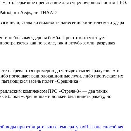
ам, это серьезное препятствие для существующих систем ПРО.
Patriot, ни Aegis, ни THAAD
ся к цели, стала возможность нанесения кинетического удара
сти небольшая ядерная бомба. При этом отсутствует
остраняется как по земле, так и вглубь земли, разрушая
лете нагреваются примерно до четырех тысяч градусов. Это
, либо поглощает радиолокационные лучи, либо пропускает их
й, пытающихся засечь полет «Орешника».
 израильским комплексом ПРО «Стрела-3» — два таких
вые блоки «Орешника» и должен был видеть ракету, но
ой воды при отрицательных температурах
Названа способная