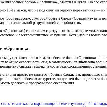
жения боевых блоков «Орешника», отметил Кнутов. По его слов
но 10-12 махов, что не под силу ни одному перехватчику — ни 
ре 4000 градусов», с которой боевые блоки «Орешника» двигают
бладает значительной разрушающей способностью.
ов «Орешника»] сопоставим с разрушениями, которые может нане
етовое и электромагнитное излучение. Хотя ударная волна распр
й
ки «Орешника»
нты.ру», заключается в том, что боевые блоки «Орешника» в по
меет важную особенность: она, в зависимости от диапазона волн
о кардинально снижает эффективность радиолокационных станци
е станции просто не видят эти боевые блоки. Так произошло с
в он стоит на боевом дежурстве, он должен был видеть эти бое
димость доработки программного обеспечения
 стать гигантское газохранилище
Физики изучили свойства жидк