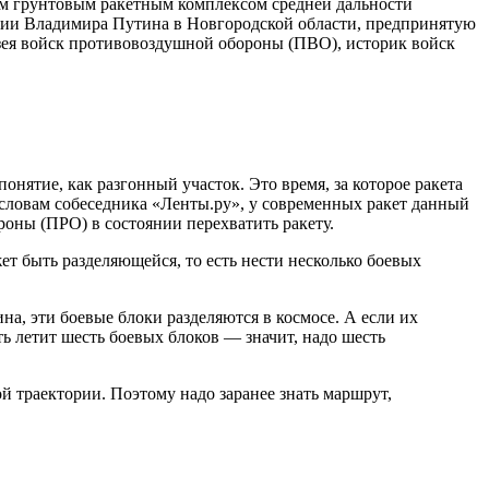
ым грунтовым ракетным комплексом средней дальности
ссии Владимира Путина в Новгородской области, предпринятую
Музея войск противовоздушной обороны (ПВО), историк войск
нятие, как разгонный участок. Это время, за которое ракета
о словам собеседника «Ленты.ру», у современных ракет данный
роны (ПРО) в состоянии перехватить ракету.
жет быть разделяющейся, то есть нести несколько боевых
на, эти боевые блоки разделяются в космосе. А если их
ь летит шесть боевых блоков — значит, надо шесть
й траектории. Поэтому надо заранее знать маршрут,