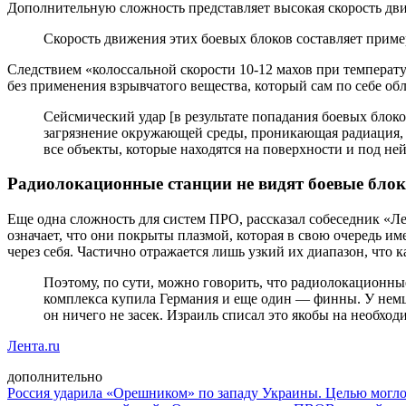
Дополнительную сложность представляет высокая скорость дви
Скорость движения этих боевых блоков составляет пример
Следствием «колоссальной скорости 10-12 махов при температу
без применения взрывчатого вещества, который сам по себе о
Сейсмический удар [в результате попадания боевых блок
загрязнение окружающей среды, проникающая радиация, св
все объекты, которые находятся на поверхности и под не
Радиолокационные станции не видят боевые бло
Еще одна сложность для систем ПРО, рассказал собеседник «Ле
означает, что они покрыты плазмой, которая в свою очередь и
через себя. Частично отражается лишь узкий их диапазон, чт
Поэтому, по сути, можно говорить, что радиолокационны
комплекса купила Германия и еще один — финны. У немце
он ничего не засек. Израиль списал это якобы на необхо
Лента.ru
дополнительно
Россия ударила «Орешником» по западу Украины. Целью могло