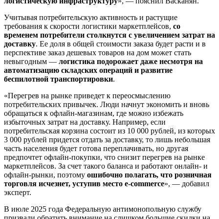
логистическую инфраструктуру
», — пояснил Васканян.
Учитывая потребительскую активность и растущие
требования к скорости логистики маркетплейсов,
со
временем потребители столкнутся с увеличением затрат на
доставку
. Ее доля в общей стоимости заказа будет расти и в
перспективе заказ дешевых товаров на дом может стать
невыгодным —
логистика подорожает даже несмотря на
автоматизацию складских операций и развитие
беспилотной транспортировки
.
«Перегрев на рынке приведет к переосмыслению
потребительских привычек. Люди начнут экономить и вновь
обращаться к офлайн-магазинам, где можно избежать
избыточных затрат на доставку. Например, если
потребительская корзина состоит из 10 000 рублей, из которых
3 000 рублей придется отдать за доставку, то лишь небольшая
часть населения будет готова переплачивать, но другая
предпочтет офлайн-покупки, что снизит перегрев на рынке
маркетплейсов. За счет такого баланса и работают онлайн- и
офлайн-рынки, поэтому
ошибочно полагать, что розничная
торговля исчезнет, уступив место e-commerce
», — добавил
эксперт.
В июле 2025 года Федеральную антимонопольную службу
призвали обратить внимание на слишком большие скидки на