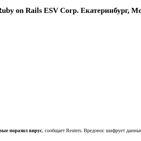
uby on Rails ESV Corp. Екатеринбург, М
вые поразил вирус
, сообщает Reuters. Вредонос шифрует данные