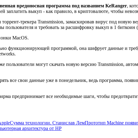
ненная вредоносная программа под названием KeRanger
, ко
лей заплатить выкуп - как правило, в криптовалюте, чтобы нево
торрент-трекера Transmission, замаскировав вирус под новую в
ы пользователя и требовать за расшифровку выкуп в 1 биткоин (
ионки MacOS.
но функционирующей программой, она шифрует данные и требует
tworks.
кже пользователи могут скачать новую версию Transmission, ав
ерять все свои данные уже в понедельник, ведь программа, появив
 фирма предпринимает все необходимые шаги, чтобы предотврат
Apple
Сумма технологии. Станислав Лем
Прототип Machine появит
пьютерная архитектура от HP