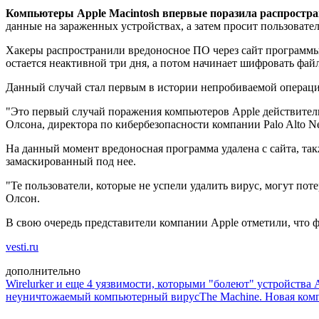
Компьютеры Apple Macintosh впервые поразила распростра
данные на зараженных устройствах, а затем просит пользовате
Хакеры распространили вредоносное ПО через сайт программы 
остается неактивной три дня, а потом начинает шифровать файл
Данный случай стал первым в истории непробиваемой операц
"Это первый случай поражения компьютеров Apple действитель
Олсона, директора по кибербезопасности компании Palo Alto Ne
На данный момент вредоносная программа удалена с сайта, та
замаскированный под нее.
"Те пользователи, которые не успели удалить вирус, могут пот
Олсон.
В свою очередь представители компании Apple отметили, что
vesti.ru
дополнительно
Wirelurker и еще 4 уязвимости, которыми "болеют" устройства 
неуничтожаемый компьютерный вирус
The Machine. Новая ком