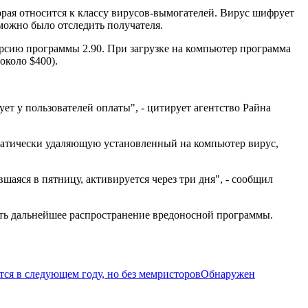
торая относится к классу вирусов-вымогателей. Вирус шифрует
зможно было отследить получателя.
ерсию программы 2.90. При загрузке на компьютер программа
около $400).
 у пользователей оплаты", - цитирует агентство Райна
томатически удаляющую установленный на компьютер вирус,
шаяся в пятницу, активируется через три дня", - сообщил
ить дальнейшее распространение вредоносной программы.
ся в следующем году, но без мемристоров
Обнаружен