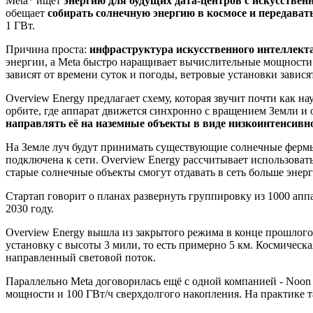
Meta* ищет
энергию для будущих дата-центров с искусстве
обещает
собирать солнечную энергию в космосе и передавать
1 ГВт.
Причина проста:
инфраструктура искусственного интеллекта
энергии, а Meta быстро наращивает вычислительные мощности.
зависят от времени суток и погоды, ветровые установки завися
Overview Energy предлагает схему, которая звучит почти как н
орбите, где аппарат движется синхронно с вращением Земли и 
направлять её на наземные объекты в виде низкоинтенсивн
На Земле луч будут принимать существующие солнечные фермы.
подключена к сети. Overview Energy рассчитывает использоват
старые солнечные объекты смогут отдавать в сеть больше энерг
Стартап говорит о планах развернуть группировку из 1000 апп
2030 году.
Overview Energy вышла из закрытого режима в конце прошлого
установку с высоты 3 мили, то есть примерно 5 км. Космическа
направленный световой поток.
Параллельно Meta договорилась ещё с одной компанией - Noon En
мощности и 100 ГВт/ч сверхдолгого накопления. На практике та