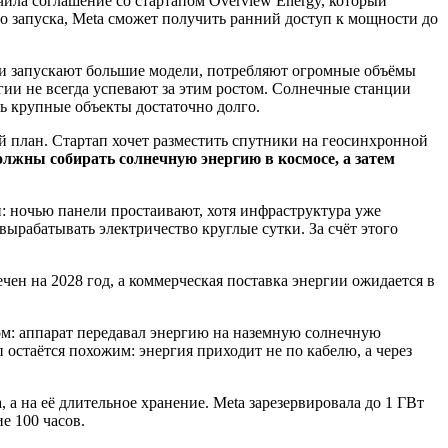
чила соглашение со стартапом Overview Energy, который
го запуска, Meta сможет получить ранний доступ к мощности до
т и запускают большие модели, потребляют огромные объёмы
ии не всегда успевают за этим ростом. Солнечные станции
ть крупные объекты достаточно долго.
ый план. Стартап хочет разместить спутники на геосинхронной
лжны собирать солнечную энергию в космосе, а затем
: ночью панели простаивают, хотя инфраструктура уже
вырабатывать электричество круглые сутки. За счёт этого
ен на 2028 год, а коммерческая поставка энергии ожидается в
ом: аппарат передавал энергию на наземную солнечную
 остаётся похожим: энергия приходит не по кабелю, а через
 а на её длительное хранение. Meta зарезервировала до 1 ГВт
е 100 часов.