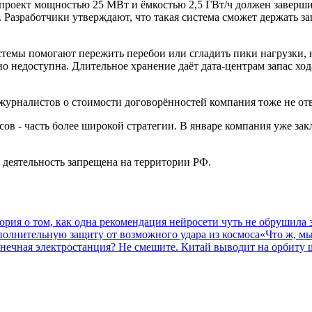
проект мощностью 25 МВт и ёмкостью 2,5 ГВт/ч должен заверши
азработчики утверждают, что такая система сможет держать запа
стемы помогают пережить перебои или сгладить пики нагрузки,
о недоступна. Длительное хранение даёт дата-центрам запас ход
журналистов о стоимости договорённостей компания тоже не отв
сов - часть более широкой стратегии. В январе компания уже з
 деятельность запрещена на территории РФ.
рия о том, как одна рекомендация нейросети чуть не обрушила 
полнительную защиту от возможного удара из космоса
«Что ж, мы
нечная электростанция? Не смешите. Китай выводит на орбиту