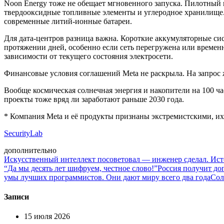
Noon Energy тоже не обещает мгновенного запуска. Пилотный 
твердооксидные топливные элементы и углеродное хранилище. Р
современные литий-ионные батареи.
Для дата-центров разница важна. Короткие аккумуляторные си
протяжении дней, особенно если сеть перегружена или временн
зависимости от текущего состояния электросети.
Финансовые условия соглашений Meta не раскрыла. На запрос 
Вообще космическая солнечная энергия и накопители на 100 ча
проекты тоже вряд ли заработают раньше 2030 года.
* Компания Meta и её продукты признаны экстремистскими, их
SecurityLab
дополнительно
Искусственный интеллект посоветовал — инженер сделал. Исто
“Да мы десять лет шифруем, честное слово!”
Россия получит до
умы лучших программистов. Они дают миру всего два года
Сол
Записи
15 июля 2026