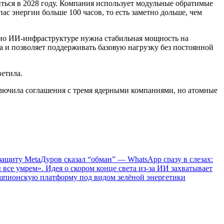
ться в 2028 году. Компания использует модульные обратимые
с энергии больше 100 часов, то есть заметно дольше, чем
 но ИИ-инфраструктуре нужна стабильная мощность на
а и позволяет поддерживать базовую нагрузку без постоянной
етила.
аключила соглашения с тремя ядерными компаниями, но атомные
защиту Meta
Дуров сказал “обман” — WhatsApp сразу в слезах:
 все умрем». Идея о скором конце света из-за ИИ захватывает
 шпионскую платформу под видом зелёной энергетики