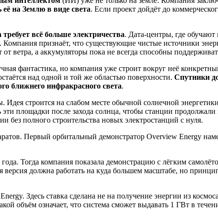
нным интеллектом
(ИИ) уже не только на земле. Компания заклю
 её на Землю в виде света
. Если проект дойдёт до коммерческо
 требует всё больше электричества
. Дата-центры, где обучаю
 Компания признаёт, что существующие чистые источники энерг
т от ветра, а аккумуляторы пока не всегда способны поддержива
аучная фантастика, но компания уже строит вокруг неё конкретн
остаётся над одной и той же областью поверхности.
Спутники до
ого ближнего инфракрасного света
.
 Идея строится на слабом месте обычной солнечной энергетики
ь эти площадки после захода солнца, чтобы станции продолжали 
ии без полного строительства новых электростанций с нуля.
аратов. Первый орбитальный демонстратор Overview Energy намеч
 года. Тогда компания показала демонстрацию с лёгким самолёт
я версия должна работать на куда большем масштабе, но принцип
ergy. Здесь ставка сделана не на получение энергии из космоса,
кой объём означает, что система сможет выдавать 1 ГВт в течени