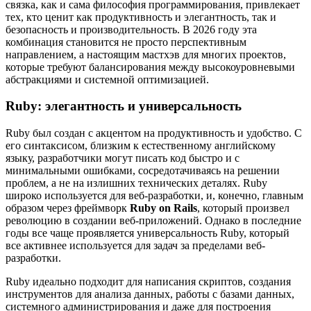
связка, как и сама философия программирования, привлекает
тех, кто ценит как продуктивность и элегантность, так и
безопасность и производительность. В 2026 году эта
комбинация становится не просто перспективным
направлением, а настоящим мастхэв для многих проектов,
которые требуют балансирования между высокоуровневыми
абстракциями и системной оптимизацией.
Ruby: элегантность и универсальность
Ruby был создан с акцентом на продуктивность и удобство. С
его синтаксисом, близким к естественному английскому
языку, разработчики могут писать код быстро и с
минимальными ошибками, сосредотачиваясь на решении
проблем, а не на излишних технических деталях. Ruby
широко используется для веб-разработки, и, конечно, главным
образом через фреймворк
Ruby on Rails
, который произвел
революцию в создании веб-приложений. Однако в последние
годы все чаще проявляется универсальность Ruby, который
все активнее используется для задач за пределами веб-
разработки.
Ruby идеально подходит для написания скриптов, создания
инструментов для анализа данных, работы с базами данных,
системного администрирования и даже для построения