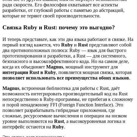
ради скорости. Его философия охватывает все аспекты
разработки, от глубокой работы с памятью до абстракций,
которые не теряют своей производительности.
Связка Ruby и Rust: почему это выгодно?
И теперь представьте, как эти два языка работают в связке. На
первый взгляд кажется, что
Ruby
и
Rust
представляют собой
два противоположных полюса: Ruby — язык для быстрого
прототипирования и разработки, а Rust — для системного,
безопасного и высокоэффективного кода. Но на самом деле,
когда их объединяет
Magnus
, мощный инструмент для
интеграции Rust в Ruby
, появляется мощная связка, которая
позволяет использовать все преимущества обоих языков
.
Magnus
, встроенная библиотека для работы с Rust, даёт
возможность интегрировать производительный код на Rust
непосредственно в Ruby-программы, не прибегая к сложному
и порой ненадежному FFI (Foreign Function Interface). Это
позволяет разрабатывать гибридные приложения, где
сложные, ресурсоемкие вычисления и операции на низком
уровне выполняются на
Rust
, а высокоуровневая логика и
интерфейс остаются на
Ruby
.