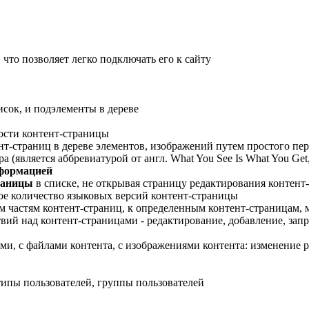
 что позволяет легко подключать его к сайту
исок, и подэлементы в дереве
ости контент-страницы
нт-страниц в дереве элементов, изображений путем простого пе
является аббревиатурой от англ. What You See Is What You Get
формацией
раницы
в списке, не открывая страницу редактирования контент-
ое количество языковых версий контент-страницы
м частям контент-страниц, к определенным контент-страницам,
вий над контент-страницами - редактирование, добавление, зап
ми, с файлами контента, с изображениями контента: изменение 
типы пользователей, группы пользователей