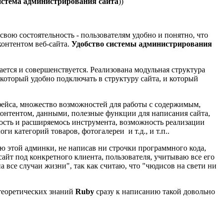
истема администрирования сайта
))
 свою состоятельность - пользователям удобно и понятно, что
контентом веб-сайта.
Удобство системы администрирования
ется и совершенствуется. Реализована модульная структура
 который удобно подключать в структуру сайта, и который
рфейса, множество возможностей для работы с содержимым,
онтентом, данными, полезные функции для написания сайта,
ость и расширяемось инструмента, возможность реализации
и категорий товаров, фотогалереи и т.д., и т.п..
ью этой админки, не написав ни строчки программного кода,
йт под конкретного клиента, пользователя, учитываю все его
 все случаи жизни", так как считаю, что "чюдисов на свети ни
т теоретических знаний
Ruby
сразу к написанию такой довольно