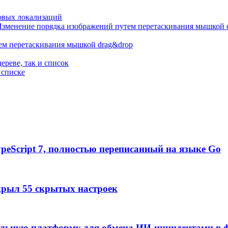
TypeScript 7, полностью переписанный на языке Go
крыл 55 скрытых настроек
альную платформу для обмена ИИ-инцидентами в