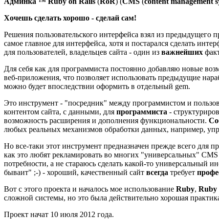
Админка ™
Ruby on Rails
(
RoR
) (
CMS
(
content management s
Хочешь сделать хорошо - сделай сам!
Решения пользовательского интерфейса взял из предыдущего пр
самое главное для интерфейса, хотя и постарался сделать инт
для пользователей, владельцев сайта - один из
важнейших
фак
Для себя как для программиста постоянно добавляю новые возм
веб-приложения, что позволяет использовать предыдущие нара
можно будет впоследствии оформить в отдельный gem.
Это инструмент - "посредник" между программистом и пользо
контентом сайта, с данными, для
программиста
- структуриро
возможность расширения и дополнения функциональности.
Со
любых реальных механизмов обработки данных, например, управл
Но все-таки этот инструмент предназначен прежде всего для пр
как это любят рекламировать во многих "универсальных" CMS 
потребности, а не стараюсь сделать какой-то универсальный ин
бываит" ;-) - хороший, качественный сайт
всегда
требует
профе
Вот с этого проекта и началось мое использование
Ruby
,
Ruby 
сложной системы, но это была действительно хорошая практик
Проект начат 10 июля 2012 года.