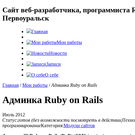
Cайт веб-разработчика, программиста R
Первоуральск
Главная
Мои работы
Новости
Записи
О себе
Главная
/
Мои работы
/
Админка Ruby on Rails
Админка Ruby on Rails
Июль 2012
Статус:
готов (без возможности посмотреть в действии)
Техно
программирование
Категория:
Модули сайтов