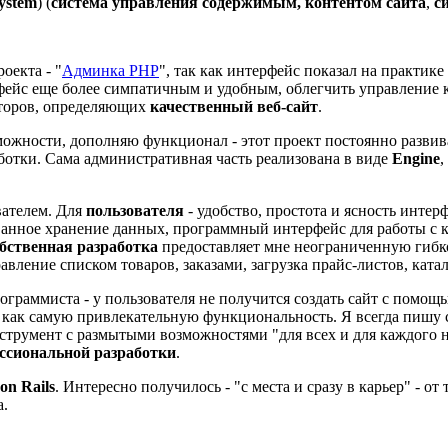
ystem
) (
система управления содержимым, контентом сайта
,
с
оекта - "
Админка PHP
", так как интерфейс показал на практике
ерфейс еще более симпатичным и удобным, облегчить управление 
торов, определяющих
качественный веб-сайт
.
ожности, дополняю функционал - этот проект постоянно развива
ботки. Сама административная часть реализована в виде
Engine
,
вателем. Для
пользователя
- удобство, простота и ясность инте
ванное хранение данных, программный интерфейс для работы с к
бственная разработка
предоставляет мне неограниченную гибк
ение списком товаров, заказами, загрузка прайс-листов, каталог
ограммиста - у пользователя не получится создать сайт с помощ
как самую привлекательную функциональность. Я всегда пишу са
струмент с размытыми возможностями "для всех и для каждого на
ссиональной разработки
.
on Rails
. Интересно получилось - "с места и сразу в карьер" - о
а.