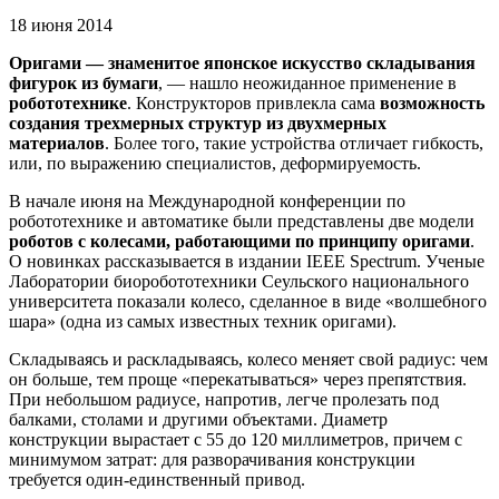
18 июня 2014
Оригами — знаменитое японское искусство складывания
фигурок из бумаги
, — нашло неожиданное применение в
робототехнике
. Конструкторов привлекла сама
возможность
создания трехмерных структур из двухмерных
материалов
. Более того, такие устройства отличает гибкость,
или, по выражению специалистов, деформируемость.
В начале июня на Международной конференции по
робототехнике и автоматике были представлены две модели
роботов с колесами, работающими по принципу оригами
.
О новинках рассказывается в издании IEEE Spectrum. Ученые
Лаборатории биоробототехники Сеульского национального
университета показали колесо, сделанное в виде «волшебного
шара» (одна из самых известных техник оригами).
Складываясь и раскладываясь, колесо меняет свой радиус: чем
он больше, тем проще «перекатываться» через препятствия.
При небольшом радиусе, напротив, легче пролезать под
балками, столами и другими объектами. Диаметр
конструкции вырастает с 55 до 120 миллиметров, причем с
минимумом затрат: для разворачивания конструкции
требуется один-единственный привод.