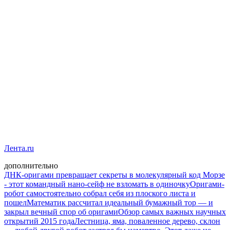
Лента.ru
дополнительно
ДНК-оригами превращает секреты в молекулярный код Морзе
- этот командный нано-сейф не взломать в одиночку
Оригами-
робот самостоятельно собрал себя из плоского листа и
пошел
Математик рассчитал идеальный бумажный тор — и
закрыл вечный спор об оригами
Обзор самых важных научных
открытий 2015 года
Лестница, яма, поваленное дерево, склон