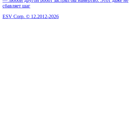
— любой другой робот застрял бы намертво. Этот даже не
сбавляет шаг
ESV Corp. © 12.2012-2026