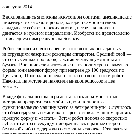
8 августа 2014
Вдохновившись японским искусством оригами, американские
инженеры изготовили робота, который самостоятельно
складывает себя из плоских листов, встает на «ноги» и
двигается в нужном направлении. Изобретение представлено
в последнем номере журнала Science.
Робот состоит из пяти слоев, изготовленных по заданным
инструкциям лазерным режущим аппаратом. Средний слой —
это сеть медных проводов, зажатая между двумя листами
бумаги. Внешние слои изготовлены из полимеров с памятью
формы (они меняют форму при нагреве до 100 градусов по
Цельсию). Провода и передают тепло на конечности робота.
Наконец, на материал наклеили микропроцессор и два
мотора.
В ходе финального эксперимента плоский композитный
материал превратился в мобильную и полностью
функциональную машину всего за четыре минуты. Случилось
это благодаря «выпеканию»: нагрев заставил машину принять
нужную форму и «встать». Затем робот пополз со скоростью
5,4 сантиметра в секунду, поворачиваясь в разные стороны —
без какой-либо поддержки со стороны человека. Отмечается,