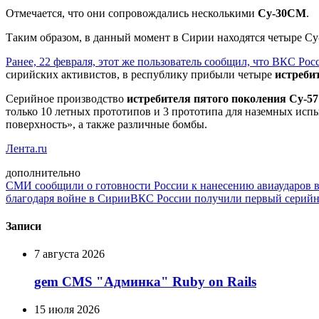
Отмечается, что они сопровождались несколькими
Су-30СМ
.
Таким образом, в данный момент в Сирии находятся четыре Су
Ранее, 22 февраля, этот же пользователь сообщил, что ВКС Ро
сирийских активистов, в республику прибыли четыре
истреби
Серийное производство
истребителя пятого поколения Су-57
только 10 летных прототипов и 3 прототипа для наземных исп
поверхность», а также различные бомбы.
Лента.ru
дополнительно
СМИ сообщили о готовности России к нанесению авиаударов 
благодаря войне в Сирии
ВКС России получили первый серий
Записи
7 августа 2026
gem CMS "Админка" Ruby on Rails
15 июля 2026