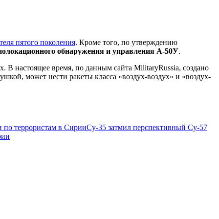
теля пятого поколения
. Кроме того, по утверждению
диолокационного обнаружения и управления А-50У
.
х. В настоящее время, по данным сайта MilitaryRussia, создано
шкой, может нести ракеты класса «воздух-воздух» и «воздух-
и по террористам в Сирии
Су-35 затмил перспективный Су-57
рии