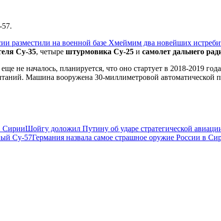
-57.
ссии разместили на военной базе Хмеймим два новейших истреби
теля Су-35
, четыре
штурмовика Су-25
и
самолет дальнего ра
еще не началось, планируется, что оно стартует в 2018-2019 года
ытаний. Машина вооружена 30-миллиметровой автоматической пу
в Сирии
Шойгу доложил Путину об ударе стратегической авиаци
ный Су-57
Германия назвала самое страшное оружие России в Си