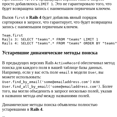
просто добавлялось
. Это не гарантировало того, что
LIMIT 1
будет возвращена запись с наименьшим первичным ключем.
Вызов
в
Rails 4
будет добавляь явный порядок
first
сортировки в запросе, что гарантирует, что будет возвращена
запись с наименьшим первичным ключем.
Team.first

Rails 3: SELECT "teams".* FROM "teams" LIMIT 1

Устаревшие динамические методы поиска
В предыдущих версиях Rails
обеспечивал метод
ActiveRecord
поиска для каждого поля в вашей таблице базы данных.
Например, если у вас есть поле
в модели
, вы
email
User
можете использовать:
или
User.find_by_email('some@emailaddress.com')
. Более
User.find_all_by_email('some@emailaddress.com')
того, вы могли объеденить в запросе несколько полей, указав
в названии метода
and
между названиями полей.
Динамические методы поиска объявлены полностью
устаревшими в
Rails 4
.