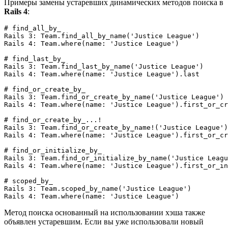
Примеры замены устаревших динамических методов поиска в
Rails 4
:
# find_all_by_

Rails 3: Team.find_all_by_name('Justice League')

Rails 4: Team.where(name: 'Justice League')

# find_last_by_

Rails 3: Team.find_last_by_name('Justice League')

Rails 4: Team.where(name: 'Justice League').last

# find_or_create_by_

Rails 3: Team.find_or_create_by_name('Justice League')

Rails 4: Team.where(name: 'Justice League').first_or_cr
# find_or_create_by_...!

Rails 3: Team.find_or_create_by_name!('Justice League')

Rails 4: Team.where(name: 'Justice League').first_or_cr
# find_or_initialize_by_

Rails 3: Team.find_or_initialize_by_name('Justice Leagu
Rails 4: Team.where(name: 'Justice League').first_or_in
# scoped_by_

Rails 3: Team.scoped_by_name('Justice League')

Метод поиска основанный на использовании хэша также
объявлен устаревшим. Если вы уже использовали новый