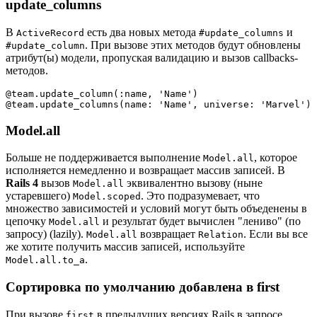
update_columns
В
есть два новых метода
и
ActiveRecord
#update_columns
. При вызове этих методов будут обновлены
#update_column
атрибут(ы) модели, пропуская валидацию и вызов callbacks-
методов.
@team.update_column(:name, 'Name')

Model.all
Больше не поддерживается выполнение
, которое
Model.all
исполняется немедленно и возвращает массив записей. В
Rails 4
вызов
эквивалентно вызову (ныне
Model.all
устаревшего)
. Это подразумевает, что
Model.scoped
множество зависимостей и условий могут быть объеденены в
цепочку
и результат будет вычислен "лениво" (по
Model.all
запросу) (lazily).
возвращает
. Если вы все
Model.all
Relation
же хотите получить массив записей, используйте
.
Model.all.to_a
Сортировка по умолчанию добавлена в first
При вызове
в предыдущих версиях Rails в запросе
first