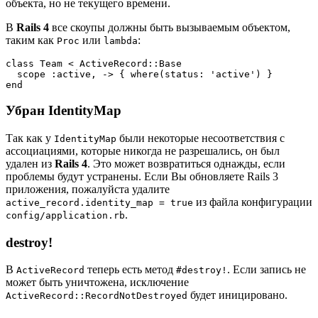
объекта, но не текущего времени.
В
Rails 4
все скоупы должны быть вызываемым объектом,
таким как
или
:
Proc
lambda
class Team < ActiveRecord::Base

  scope :active, -> { where(status: 'active') }

Убран IdentityMap
Так как у
были некоторые несоответствия с
IdentityMap
ассоциациями, которые никогда не разрешались, он был
удален из
Rails 4
. Это может возвратиться однажды, если
проблемы будут устранены. Если Вы обновляете Rails 3
приложения, пожалуйста удалите
из файла конфигурации
active_record.identity_map = true
.
config/application.rb
destroy!
В
теперь есть метод
. Если запись не
ActiveRecord
#destroy!
может быть уничтожена, исключение
будет иницировано.
ActiveRecord::RecordNotDestroyed