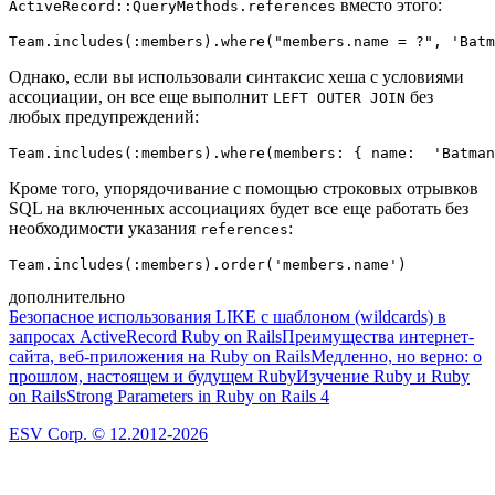
вместо этого:
ActiveRecord::QueryMethods.references
Однако, если вы использовали синтаксис хеша с условиями
ассоциации, он все еще выполнит
без
LEFT OUTER JOIN
любых предупреждений:
Кроме того, упорядочивание с помощью строковых отрывков
SQL на включенных ассоциациях будет все еще работать без
необходимости указания
:
references
дополнительно
Безопасное использования LIKE с шаблоном (wildcards) в
запросах ActiveRecord Ruby on Rails
Преимущества интернет-
сайта, веб-приложения на Ruby on Rails
Медленно, но верно: о
прошлом, настоящем и будущем Ruby
Изучение Ruby и Ruby
on Rails
Strong Parameters in Ruby on Rails 4
ESV Corp. © 12.2012-2026