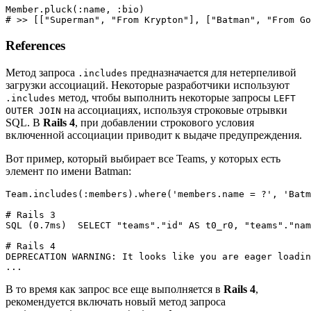
Member.pluck(:name, :bio)

References
Метод запроса
предназначается для нетерпеливой
.includes
загрузки ассоциаций. Некоторые разработчики используют
метод, чтобы выполнить некоторые запросы
.includes
LEFT
на ассоциациях, используя строковые отрывки
OUTER JOIN
SQL. В
Rails 4
, при добавлении строкового условия
включенной ассоциации приводит к выдаче предупреждения.
Вот пример, который выбирает все Teams, у которых есть
элемент по имени Batman:
Team.includes(:members).where('members.name = ?', 'Batm
# Rails 3

SQL (0.7ms)  SELECT "teams"."id" AS t0_r0, "teams"."nam
# Rails 4

DEPRECATION WARNING: It looks like you are eager loadin
В то время как запрос все еще выполняется в
Rails 4
,
рекомендуется включать новый метод запроса