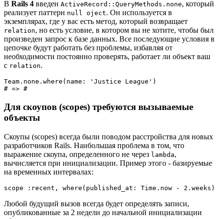
В
Rails 4
введен
, который
ActiveRecord::QueryMethods.none
реализует паттерн
. Он используется в
null oject
экземплярах, где у вас есть метод, который возвращает
, но есть условие, в котором вы не хотите, чтобы был
relation
произведен запрос к базе данных. Все последующие условия в
цепочке будут работать без проблемы, избавляя от
необходимости постоянно проверять, работает ли объект ваш
с
.
relation
Team.none.where(name: 'Justice League')

# => #
Для скоупов (scopes) требуются вызываемые
объекты
Скоупы (scopes) всегда были поводом расстройства для новых
разработчиков Rails. Наибольшая проблема в том, что
выражение скоупа, определенного не через
,
lambda
вычисляется при инициализации. Пример этого - базируемые
на временных интервалах:
Любой будущий вызов всегда будет определять записи,
опубликованные за 2 недели до начальной инициализации