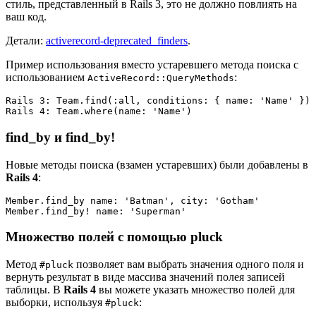
стиль, представленный в Rails 3, это не должно повлиять на
ваш код.
Детали:
activerecord-deprecated_finders
.
Пример использования вместо устаревшего метода поиска с
использованием
:
ActiveRecord::QueryMethods
Rails 3: Team.find(:all, conditions: { name: 'Name' })

find_by и find_by!
Новые методы поиска (взамен устаревших) были добавлены в
Rails 4
:
Member.find_by name: 'Batman', city: 'Gotham'

Множество полей с помощью pluck
Метод
позволяет вам выбрать значения одного поля и
#pluck
вернуть результат в виде массива значений полея записей
таблицы. В
Rails 4
вы можете указать множество полей для
выборки, используя
:
#pluck