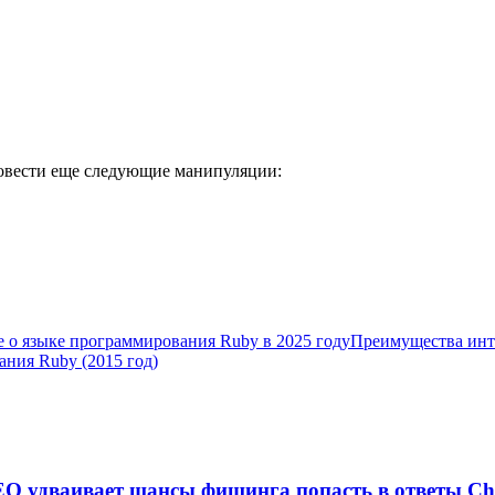
ровести еще следующие манипуляции:
е о языке программирования Ruby в 2025 году
Преимущества инте
ния Ruby (2015 год)
EO удваивает шансы фишинга попасть в ответы C