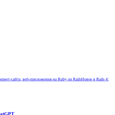
рнет-сайта, веб-приложения на Ruby on Rails
Новое в Rails 4:
hatGPT