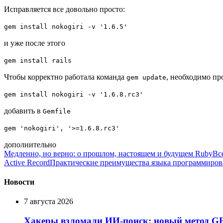
Исправляется все довольно просто:
gem install nokogiri -v '1.6.5'
и уже после этого
gem install rails
Чтобы корректно работала команда
, необходимо п
gem update
gem install nokogiri -v '
1.6.8.rc3
'
добавить в
Gemfile
gem 'nokogiri', '>=1.6.8.rc3'
дополнительно
Медленно, но верно: о прошлом, настоящем и будущем Ruby
Вс
Active Record
Практические преимущества языка программирова
Новости
7 августа 2026
Хакеры взломали ИИ-поиск: новый метод G