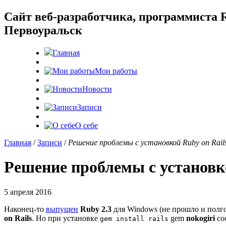
Cайт веб-разработчика, программиста R
Первоуральск
Главная
Мои работы
Новости
Записи
О себе
Главная
/
Записи
/
Решение проблемы с установкой Ruby on Rails
Решение проблемы с установко
5 апреля 2016
Наконец-то
выпущен
Ruby 2.3
для Windows (не прошло и полго
on Rails
. Но при установке
gem
nokogiri
соо
gem install rails