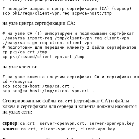
# передаём запрос в центр сертификации (CA) (сервер)

на узле центра сертификации CA:
# на узле CA (!) импортируем и подписываем сертификат

./easyrsa import-req /tmp/client-vpn.req client-vpn

./easyrsa sign-req client client-vpn

# подготовим для передачи клиенту 2 файла сертификатов

cp pki/ca.crt /tmp

на узле клиента:
# на узле клиента получим сертификат CA и сертификат кл
cd ~/easyrsa

scp scp@ca-host:/tmp/ca.crt .

scp scp@ca-host:/tmp/client-vpn.crt .
Сгенерированные файлы
(сертификат CA) и файлы
ca.crt
ключа и сертификата для сервера и клиента должны находится
на узлах сети:
сервер
:
ca.crt, server-openvpn.crt, server-openvpn.key
клиент
:
ca.crt, client-vpn.crt, client-vpn.key