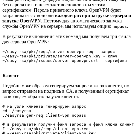
без пароля никто не сможет воспользоваться этим
сертификатом. Пароль приватного ключа OpenVPN будет
запрашиваться с консоли
каждый раз при загрузке сервера и
запуске OpenVPN
. Поэтому для автоматического запуска
службы OpenVPN на сервере, мы используем опцию
.
nopass
В результате выполнения этих команд мы получаем три файла
для сервера OpenVPN:
~/easy-rsa/pki/reqs/server-openvpn.req - запрос

~/easy-rsa/pki/private/server-openvpn.key - ключ

Клиент
Подобным же образом генерируем запрос и ключ клиента, но
запрос отправим на подпись в CA, а полученный сертификат
возвращаем обратно на узел клиента:
# на узле клиента генерируем запрос 

cd ~/easyrsa

./easyrsa gen-req client-vpn nopass

# в результате получим файл запроса и файл ключа клиент
# ~/easy-rsa/pki/reqs/client-vpn.req

# ~/easy-rsa/pki/private/client-vpn.key
