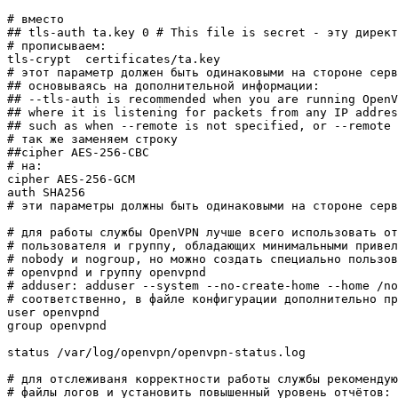
# вместо

## tls-auth ta.key 0 # This file is secret - эту директ
# прописываем:

tls-crypt  certificates/ta.key

# этот параметр должен быть одинаковыми на стороне серв
## основываясь на дополнительной информации:

## --tls-auth is recommended when you are running OpenV
## where it is listening for packets from any IP addres
## such as when --remote is not specified, or --remote 
# так же заменяем строку

##cipher AES-256-CBC

# на:

cipher AES-256-GCM

auth SHA256

# эти параметры должны быть одинаковыми на стороне серв
# для работы службы OpenVPN лучше всего использовать от
# пользователя и группу, обладающих минимальными привел
# nobody и nogroup, но можно создать специально пользов
# openvpnd и группу openvpnd

# adduser: adduser --system --no-create-home --home /no
# соответственно, в файле конфигурации дополнительно пр
user openvpnd

group openvpnd

status /var/log/openvpn/openvpn-status.log

# для отслеживаня корректности работы службы рекомендую
# файлы логов и установить повышенный уровень отчётов:
