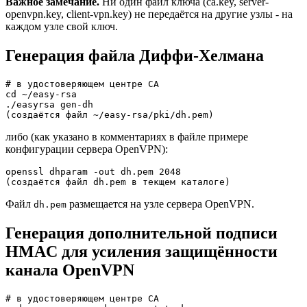
Важное замечание.
Ни один файл ключа (ca.key, server-
openvpn.key, client-vpn.key) не передаётся на другие узлы - на
каждом узле свой ключ.
Генерация файла Диффи-Хелмана
# в удостоверяющем центре CA 

cd ~/easy-rsa

./easyrsa gen-dh

либо (как указано в комментариях в файле примере
конфигурации сервера OpenVPN):
openssl dhparam -out dh.pem 2048

Файл
размещается на узле сервера OpenVPN.
dh.pem
Генерация дополнительной подписи
HMAC для усиления защищённости
канала OpenVPN
# в удостоверяющем центре CA
