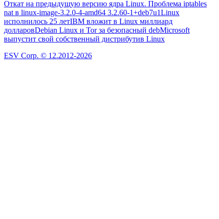
Откат на предыдущую версию ядра Linux. Проблема iptables
nat в linux-image-3.2.0-4-amd64 3.2.60-1+deb7u1
Linux
исполнилось 25 лет
IBM вложит в Linux миллиард
долларов
Debian Linux и Tor за безопасный deb
Microsoft
выпустит свой собственный дистрибутив Linux
ESV Corp. © 12.2012-2026