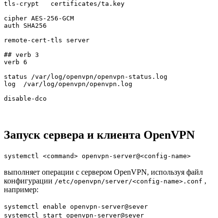
tls-crypt   certificates/ta.key

cipher AES-256-GCM

auth SHA256

remote-cert-tls server

## verb 3

verb 6

status /var/log/openvpn/openvpn-status.log

log  /var/log/openvpn/openvpn.log

disable-dco
Запуск сервера и клиента OpenVPN
systemctl <command> openvpn-server@<config-name>
выполняет операции с сервером OpenVPN, используя файл
конфигурации
,
/etc/openvpn/server/<config-name>.conf
например:
systemctl enable openvpn-server@sever
systemctl start openvpn-server@sever