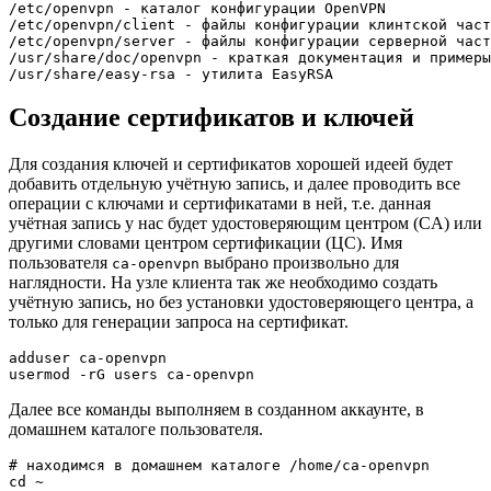
/etc/openvpn - каталог конфигурации OpenVPN

/etc/openvpn/client - файлы конфигурации клинтской част
/etc/openvpn/server - файлы конфигурации серверной част
/usr/share/doc/openvpn - краткая документация и примеры
Создание сертификатов и ключей
Для создания ключей и сертификатов хорошей идеей будет
добавить отдельную учётную запись, и далее проводить все
операции с ключами и сертификатами в ней, т.е. данная
учётная запись у нас будет удостоверяющим центром (CA) или
другими словами центром сертификации (ЦС). Имя
пользователя
выбрано произвольно для
ca-openvpn
наглядности. На узле клиента так же необходимо создать
учётную запись, но без установки удостоверяющего центра, а
только для генерации запроса на сертификат.
adduser ca-openvpn

Далее все команды выполняем в созданном аккаунте, в
домашнем каталоге пользователя.
# находимся в домашнем каталоге /home/ca-openvpn

cd ~
