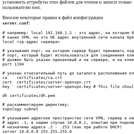
установить аттрибуты этих файлов для чтения и записи только
пользователю root.
Вносим некоторые правки в файл конфигурации
:
server.conf
# например: local 192.168.1.2 - это адрес, на котором б
# канал VPN, но это НЕ адрес внутренней сети канала Ope
local <ip-адрес сервера>

# указываем порт, на котором сервер будет принимать под
# порт, который будет использоваться для соединения кли
# должен быть указан одинаковый и на сервере, и на клие
port 1194

# указан относительный путь до каталога расположения кл
ca    certificates/ca.crt

cert  certificates/server-openvpn.crt

key   certificates/server-openvpn.key # This file shoul
dh certificates/dh.pem

# раскомментируем директиву:

topology subnet

# указываем адресное пространство сети VPN, сервер в не
# адрес .1, в нашем случае 10.8.0.1, клинтам при подклю
# назначены адреса .2 - .253 (как при работе DHCP)

server 10.8.0.0 255.255.255.0
