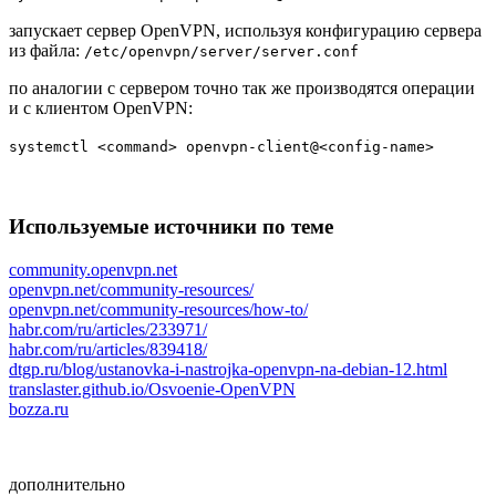
запускает сервер OpenVPN, используя конфигурацию сервера
из файла:
/etc/openvpn/server/server.conf
по аналогии с сервером точно так же производятся операции
и с клиентом OpenVPN:
systemctl <command> openvpn-client@<config-name>
Используемые источники по теме
community.openvpn.net
openvpn.net/community-resources/
openvpn.net/community-resources/how-to/
habr.com/ru/articles/233971/
habr.com/ru/articles/839418/
dtgp.ru/blog/ustanovka-i-nastrojka-openvpn-na-debian-12.html
translaster.github.io/Osvoenie-OpenVPN
bozza.ru
дополнительно