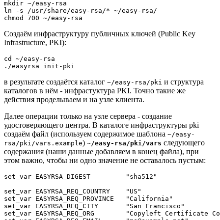
mkdir ~/easy-rsa

ln -s /usr/share/easy-rsa/* ~/easy-rsa/

Создаём инфраструктуру публичных ключей (Public Key
Infrastructure, PKI):
cd ~/easy-rsa

в результате создаётся каталог
и структура
~/easy-rsa/pki
каталогов в нём - инфрастуктура PKI. Точно такие же
действия проделываем и на узле клиента.
Далее операции только на узле сервера - создание
удостоверяющего центра. В каталоге инфраструктуры pki
создаём файл (используем содержимое шаблона
~/easy-
)
следующего
rsa/pki/vars.example
~/easy-rsa/pki/vars
содержания (наши данные добавляем в конец файла), при
этом важно, чтобы ни одно значение не оставалось пустым:
set_var EASYRSA_DIGEST         "sha512"

set_var EASYRSA_REQ_COUNTRY    "US"

set_var EASYRSA_REQ_PROVINCE   "California"

set_var EASYRSA_REQ_CITY       "San Francisco"

set_var EASYRSA_REQ_ORG        "Copyleft Certificate Co