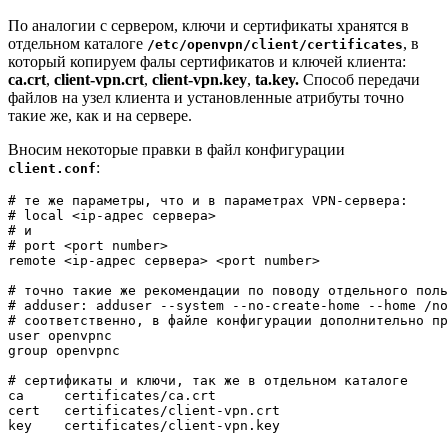
По аналогии с сервером, ключи и сертификаты хранятся в
отдельном каталоге
, в
/etc/openvpn/client/certificates
который копируем фалы сертификатов и ключей клиента:
ca.crt
,
client-vpn.crt
,
client-vpn.key
,
ta.key.
Способ передачи
файлов на узел клиента и установленные атрибуты точно
такие же, как и на сервере.
Вносим некоторые правки в файл конфигурации
:
client.conf
# те же параметры, что и в параметрах VPN-сервера:

# local <ip-адрес сервера>

# и

# port <port number>

remote <ip-адрес сервера> <port number>

# точно такие же рекомендации по поводу отдельного поль
# adduser: adduser --system --no-create-home --home /no
# соответственно, в файле конфигурации дополнительно пр
user openvpnc

group openvpnc

# сертификаты и ключи, так же в отдельном каталоге

ca     certificates/ca.crt

cert   certificates/client-vpn.crt

key    certificates/client-vpn.key
