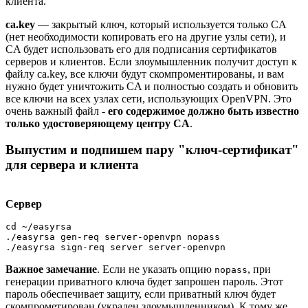
клиента.
ca.key
— закрытый ключ, который используется только CA
(нет необходимости копировать его на другие узлы сети), и
CA будет использовать его для подписания сертификатов
серверов и клиентов. Если злоумышленник получит доступ к
файлу ca.key, все ключи будут скомпроментированы, и вам
нужно будет уничтожить CA и полностью создать и обновить
все ключи на всех узлах сети, использующих OpenVPN. Это
очень важный файл -
его содержимое должно быть известно
только удостоверяющему центру CA
.
Выпустим и подпишем пару "ключ-сертификат"
для сервера и клиента
Сервер
cd ~/easyrsa

./easyrsa gen-req server-openvpn nopass

Важное замечание
. Если не указать опцию
, при
nopass
генерации приватного ключа будет запрошен пароль. Этот
пароль обеспечивает защиту, если приватный ключ будет
скомпрометирован (украден злоумышленником). К тому же,