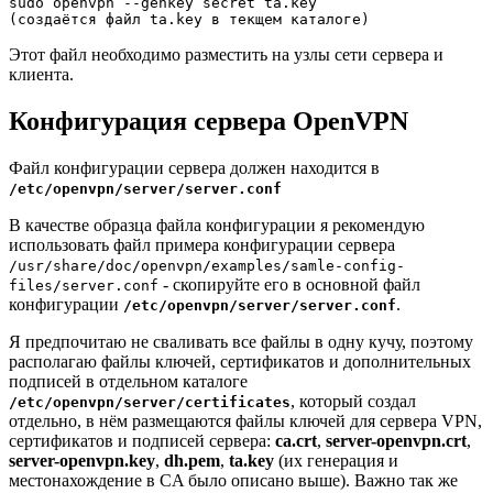
sudo openvpn --genkey secret ta.key

(создаётся файл ta.key в текщем каталоге)
Этот файл необходимо разместить на узлы сети сервера и
клиента.
Конфигурация сервера OpenVPN
Файл конфигурации сервера должен находится в
/etc/openvpn/server/server.conf
В качестве образца файла конфигурации я рекомендую
использовать файл примера конфигурации сервера
/usr/share/doc/openvpn/examples/samle-config-
- скопируйте его в основной файл
files/server.conf
конфигурации
.
/etc/openvpn/server/server.conf
Я предпочитаю не сваливать все файлы в одну кучу, поэтому
располагаю файлы ключей, сертификатов и дополнительных
подписей в отдельном каталоге
, который создал
/etc/openvpn/server/certificates
отдельно, в нём размещаются файлы ключей для сервера VPN,
сертификатов и подписей сервера:
ca.crt
,
server-openvpn.crt
,
server-openvpn.key
,
dh.pem
,
ta.key
(их генерация и
местонахождение в CA было описано выше). Важно так же