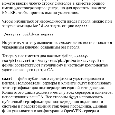
можете ввести любую строку символов в качестве общего
имени удостоверяющего центра, но для простоты нажмите
ENTER, чтобы принять имя по умолчанию.
Чтобы избавиться от необходимости ввода пароля, можно при
запуске команды
задать опцию
:
build-ca
nopass
Но учтите, что злоумышленник сможет легко воспользоваться
украденным ключом, созданным без пароля.
Теперь у нас имеется два важных файла,
~/easy-
и
. Эти
rsa/pki/ca.crt
~/easy-rsa/pki/private/ca.key
файлы соответствуют публичному и частному компонентам
удостоверяющего центра CA.
ca.crt
— файл публичного сертификата удостоверяющего
центра. Пользователи, серверы и клиенты будут использовать
этот сертификат для подтверждения единой сети доверия.
Копия этого файла должна имется у всех серверов и клиентов,
использующих ваш CA. Все стороны будут использовать
публичный сертификат для подтверждения подлинности
системы и предотвращения атак через посредника. Данный
файл указывается в конфигурации OpenVPN сервера и