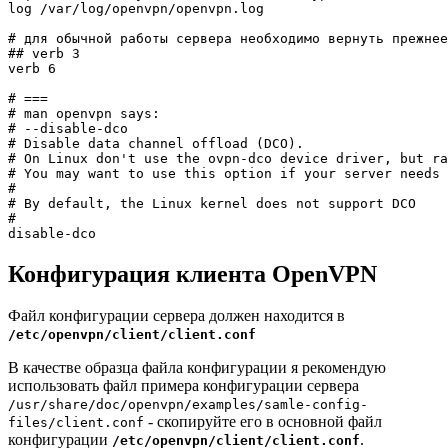
log /var/log/openvpn/openvpn.log

# для обычной работы сервера необходимо вернуть прежнее
## verb 3

verb 6

# ===

# man openvpn says:

# --disable-dco

# Disable data channel offload (DCO).

# On Linux don't use the ovpn-dco device driver, but ra
# You may want to use this option if your server needs 
#

# By default, the Linux kernel does not support DCO

#

Конфигурация клиента OpenVPN
Файл конфигурации сервера должен находится в
/etc/openvpn/client/client.conf
В качестве образца файла конфигурации я рекомендую
использовать файл примера конфигурации сервера
/usr/share/doc/openvpn/examples/samle-config-
- скопируйте его в основной файл
files/client.conf
конфигурации
.
/etc/openvpn/client/client.conf