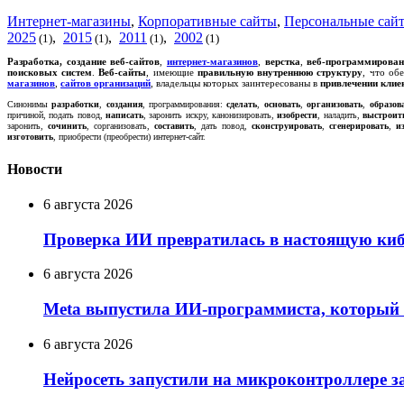
Интернет-магазины
,
Корпоративные сайты
,
Персональные сай
2025
,
2015
,
2011
,
2002
(1)
(1)
(1)
(1)
Р
азработка, создание
веб-сайтов
,
интернет-магазинов
,
верстка
,
веб-программирован
поисковых систем
.
Веб-сайты
, имеющие
правильную внутреннюю структуру
, что об
магазинов
,
сайтов организаций
, владельцы которых заинтересованы в
привлечении клие
Синонимы
разработки
,
создания
, программирования:
сделать
,
основать
,
организовать
,
образов
причиной, подать повод,
написать
, заронить искру, канонизировать,
изобрести
, наладить,
выстроит
заронить,
сочинить
, сорганизовать,
составить
, дать повод,
сконструировать
,
сгенерировать
,
и
изготовить
, приобрести (преобрести) интернет-сайт.
Новости
6 августа 2026
Проверка ИИ превратилась в настоящую кибе
6 августа 2026
Meta выпустила ИИ-программиста, который н
6 августа 2026
Нейросеть запустили на микроконтроллере з