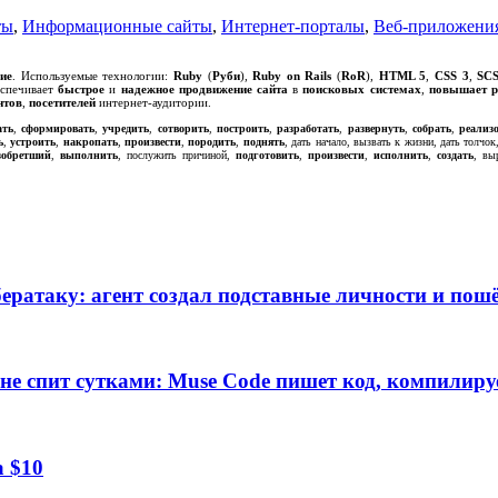
ты
,
Информационные сайты
,
Интернет-порталы
,
Веб-приложени
ие
. Используемые технологии:
Ruby
(
Руби
),
Ruby on Rails
(
RoR
),
HTML 5
,
CSS 3
,
SC
еспечивает
быстрое
и
надежное
продвижение сайта
в
поисковых системах
,
повышает р
нтов
,
посетителей
интернет-аудитории.
ать
,
сформировать
,
учредить
,
сотворить
,
построить
,
разработать
,
развернуть
,
собрать
,
реализ
ь
,
устроить
,
накропать
,
произвести
,
породить
,
поднять
, дать начало, вызвать к жизни, дать толчок
зобретший
,
выполнить
, послужить причиной,
подготовить
,
произвести
,
исполнить
,
создать
, вы
ратаку: агент создал подставные личности и пошё
е спит сутками: Muse Code пишет код, компилируе
а $10