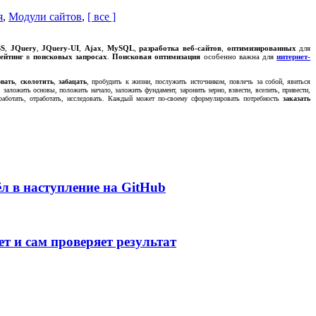
я
,
Модули сайтов
,
[ все ]
SS
,
JQuery
,
JQuery-UI
,
Ajax
,
MySQL
,
разработка веб-сайтов
,
оптимизированных
для
ейтинг
в
поисковых запросах
.
Поисковая оптимизация
особенно важна для
интернет-
овать
,
сколотить
,
забацать
, пробудить к жизни, послужить источником, повлечь за собой, явиться
, заложить основы, положить начало, заложить фундамент, заронить зерно, взвести, вселить, привести,
работать, отработать, исследовать. Каждый может по-своему сформулировать потребность
заказать
л в наступление на GitHub
т и сам проверяет результат