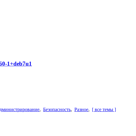
.60-1+deb7u1
дминистрирование
,
Безопасность
,
Разное
,
[ все темы ]