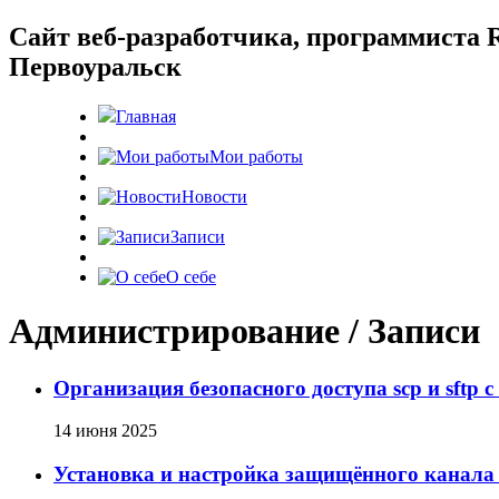
Cайт веб-разработчика, программиста R
Первоуральск
Главная
Мои работы
Новости
Записи
О себе
Администрирование / Записи
Организация безопасного доступа scp и sftp 
14 июня 2025
Установка и настройка защищённого канала