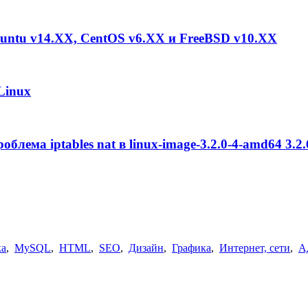
buntu v14.XX, CentOS v6.XX и FreeBSD v10.XX
Linux
лема iptables nat в linux-image-3.2.0-4-amd64 3.2
ка
,
MySQL
,
HTML
,
SEO
,
Дизайн
,
Графика
,
Интернет, сети
,
А