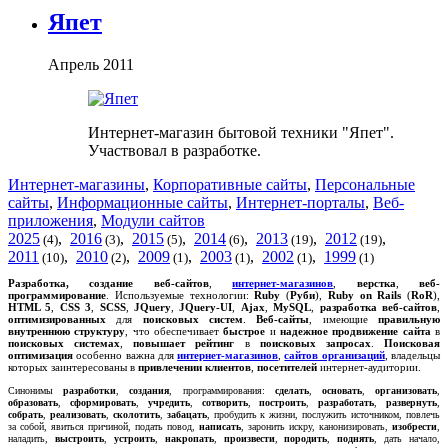
Япет
Апрель 2011
Интернет-магазин бытовой техники "Япет".
Участвовал в разработке.
Интернет-магазины
,
Корпоративные сайты
,
Персональные
сайты
,
Информационные сайты
,
Интернет-порталы
,
Веб-
приложения
,
Модули сайтов
2025
,
2016
,
2015
,
2014
,
2013
,
2012
,
(4)
(3)
(5)
(6)
(19)
(19)
2011
,
2010
,
2009
,
2003
,
2002
,
1999
(10)
(2)
(1)
(1)
(1)
(1)
Р
азработка, создание
веб-сайтов
,
интернет-магазинов
,
верстка
,
веб-
программирование
. Используемые технологии:
Ruby
(
Руби
),
Ruby on Rails
(
RoR
),
HTML 5
,
CSS 3
,
SCSS
,
JQuery
,
JQuery-UI
,
Ajax
,
MySQL
,
разработка веб-сайтов
,
оптимизированных
для
поисковых систем
.
Веб-сайты
, имеющие
правильную
внутреннюю структуру
, что обеспечивает
быстрое
и
надежное
продвижение сайта
в
поисковых системах
,
повышает рейтинг
в
поисковых запросах
.
Поисковая
оптимизация
особенно важна для
интернет-магазинов
,
сайтов организаций
, владельцы
которых заинтересованы в
привлечении клиентов
,
посетителей
интернет-аудитории.
Синонимы
разработки
,
создания
, программирования:
сделать
,
основать
,
организовать
,
образовать
,
сформировать
,
учредить
,
сотворить
,
построить
,
разработать
,
развернуть
,
собрать
,
реализовать
,
сколотить
,
забацать
, пробудить к жизни, послужить источником, повлечь
за собой, явиться причиной, подать повод,
написать
, заронить искру, канонизировать,
изобрести
,
наладить,
выстроить
,
устроить
,
накропать
,
произвести
,
породить
,
поднять
, дать начало,